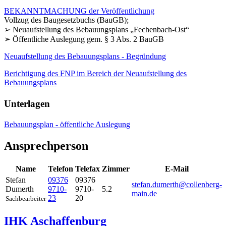
BEKANNTMACHUNG der Veröffentlichung
Vollzug des Baugesetzbuchs (BauGB);
➢ Neuaufstellung des Bebauungsplans „Fechenbach-Ost“
➢ Öffentliche Auslegung gem. § 3 Abs. 2 BauGB
Neuaufstellung des Bebauungsplans - Begründung
Berichtigung des FNP im Bereich der Neuaufstellung des
Bebauungsplans
Unterlagen
Bebauungsplan - öffentliche Auslegung
Ansprechperson
Name
Telefon
Telefax
Zimmer
E-Mail
Stefan
09376
09376
stefan.dumerth@collenberg-
Dumerth
9710-
9710-
5.2
main.de
23
20
Sachbearbeiter
IHK Aschaffenburg