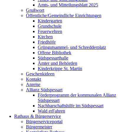
Amts- und Mitteilungsblatt 2025
Grußwort
Öffentliche/Gemeindliche Einrichtungen
Kindergarten
Grundschule
Feuerwehren
Kirchen
Friedhöfe
Grüngutsammel- und Schredderplatz
Offene Bibliothek
Südspessarthalle
Ämter und Behörden
Kinderkrippe St. Martin
Geschenkideen
Kontakt
Anreise
Allianz Südspessart
Förderprogramm der kommunalen Allianz
Südspessart
Nachbarschaftshilfe im Südspessart
Wald erFahren
Rathaus & Bürgerservice
Bürgerserviceportal
Bürgermeister