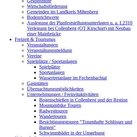
Geldinstitute
Wirtschaftsförderung
Gemeinden im Landkreis Miltenberg
Bodenrichtwerte
Auslegung der Planfeststellungsunterlagen u. a. L2310
Verlegung bei Collenberg (OT Kirschurt) mit Neubau
einer Mainbrücke
Freizeit & Tourismus
Veranstaltungen
Veranstaltungsmeldung
Vereine
Spielplätze / Sportanlagen
Spielplätze
Sportanlagen
Wassertretanlage im Fechenbachtal
Gaststätten
Übernachtungsmöglichkeiten
Unternehmungen / Freizeitaktivitäten
Bogenschießen in Collenberg und der Region
Mountainbike Touren
Radwegtouren
Wandertouren
Besichtigungstouren "Traumhafte Schlösser und
Burgen"
Schwimmbäder in der Umgebung