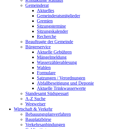
Kontaktliste Rathaus
Gemeinderat
Aktuelles
Gemeinderatsmitglieder
Gremien
Sitzungstermine
Sitzungskalender
Recherche
Beauftragte der Gemeinde
Bürgerservice
Aktuelle Gebühren
Mängelmeldung
Wasserzählerablesung
Wahlen
Formulare
Satzungen / Verordnungen
Abfallbeseitigung und Deponie
Aktuelle Trinkwasserwerte
Standesamt Südspessart
A-Z Suche
Wegweiser
Wirtschaft & Verkehr
Bebauungsplanverfahren
Bauplatzbörse
Verkehrsanbindungen