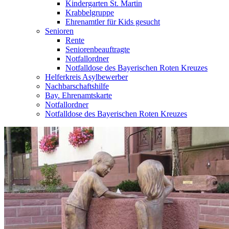
Kindergarten St. Martin
Krabbelgruppe
Ehrenamtler für Kids gesucht
Senioren
Rente
Seniorenbeauftragte
Notfallordner
Notfalldose des Bayerischen Roten Kreuzes
Helferkreis Asylbewerber
Nachbarschaftshilfe
Bay. Ehrenamtskarte
Notfallordner
Notfalldose des Bayerischen Roten Kreuzes