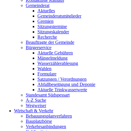
Kontaktliste Rathaus
Gemeinderat
Aktuelles
Gemeinderatsmitglieder
Gremien
Sitzungstermine
Sitzungskalender
Recherche
Beauftragte der Gemeinde
Bürgerservice
Aktuelle Gebühren
Mängelmeldung
Wasserzählerablesung
Wahlen
Formulare
Satzungen / Verordnungen
Abfallbeseitigung und Deponie
Aktuelle Trinkwasserwerte
Standesamt Südspessart
A-Z Suche
Wegweiser
Wirtschaft & Verkehr
Bebauungsplanverfahren
Bauplatzbörse
Verkehrsanbindungen