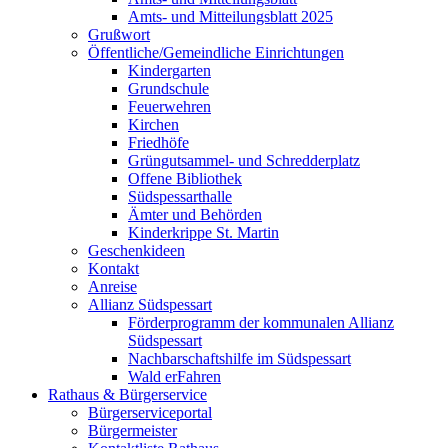
Amts- und Mitteilungsblatt 2025
Grußwort
Öffentliche/Gemeindliche Einrichtungen
Kindergarten
Grundschule
Feuerwehren
Kirchen
Friedhöfe
Grüngutsammel- und Schredderplatz
Offene Bibliothek
Südspessarthalle
Ämter und Behörden
Kinderkrippe St. Martin
Geschenkideen
Kontakt
Anreise
Allianz Südspessart
Förderprogramm der kommunalen Allianz
Südspessart
Nachbarschaftshilfe im Südspessart
Wald erFahren
Rathaus & Bürgerservice
Bürgerserviceportal
Bürgermeister