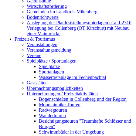
Geldinstitute
Wirtschaftsförderung
Gemeinden im Landkreis Miltenberg
Bodenrichtwerte
Auslegung der Planfeststellungsunterlagen u. a. L2310
Verlegung bei Collenberg (OT Kirschurt) mit Neubau
einer Mainbrücke
Freizeit & Tourismus
Veranstaltungen
Veranstaltungsmeldung
Vereine
Spielplätze / Sportanlagen
Spielplätze
Sportanlagen
Wassertretanlage im Fechenbachtal
Gaststätten
Übernachtungsmöglichkeiten
Unternehmungen / Freizeitaktivitäten
Bogenschießen in Collenberg und der Region
Mountainbike Touren
Radwegtouren
Wandertouren
Besichtigungstouren "Traumhafte Schlösser und
Burgen"
Schwimmbäder in der Umgebung