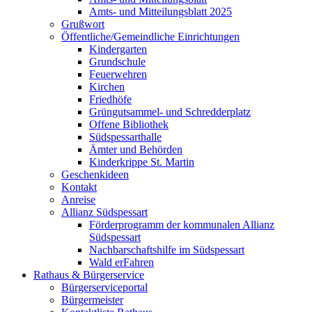
Amts- und Mitteilungsblatt 2025
Grußwort
Öffentliche/Gemeindliche Einrichtungen
Kindergarten
Grundschule
Feuerwehren
Kirchen
Friedhöfe
Grüngutsammel- und Schredderplatz
Offene Bibliothek
Südspessarthalle
Ämter und Behörden
Kinderkrippe St. Martin
Geschenkideen
Kontakt
Anreise
Allianz Südspessart
Förderprogramm der kommunalen Allianz
Südspessart
Nachbarschaftshilfe im Südspessart
Wald erFahren
Rathaus & Bürgerservice
Bürgerserviceportal
Bürgermeister