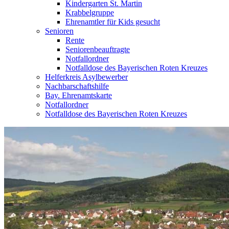
Kindergarten St. Martin
Krabbelgruppe
Ehrenamtler für Kids gesucht
Senioren
Rente
Seniorenbeauftragte
Notfallordner
Notfalldose des Bayerischen Roten Kreuzes
Helferkreis Asylbewerber
Nachbarschaftshilfe
Bay. Ehrenamtskarte
Notfallordner
Notfalldose des Bayerischen Roten Kreuzes