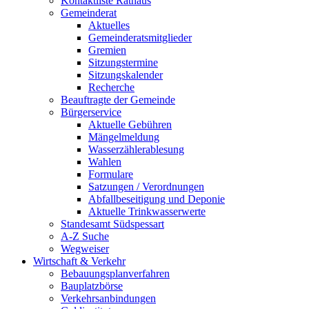
Kontaktliste Rathaus
Gemeinderat
Aktuelles
Gemeinderatsmitglieder
Gremien
Sitzungstermine
Sitzungskalender
Recherche
Beauftragte der Gemeinde
Bürgerservice
Aktuelle Gebühren
Mängelmeldung
Wasserzählerablesung
Wahlen
Formulare
Satzungen / Verordnungen
Abfallbeseitigung und Deponie
Aktuelle Trinkwasserwerte
Standesamt Südspessart
A-Z Suche
Wegweiser
Wirtschaft & Verkehr
Bebauungsplanverfahren
Bauplatzbörse
Verkehrsanbindungen