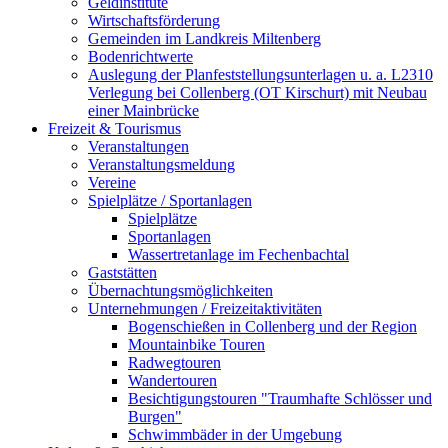
Geldinstitute
Wirtschaftsförderung
Gemeinden im Landkreis Miltenberg
Bodenrichtwerte
Auslegung der Planfeststellungsunterlagen u. a. L2310
Verlegung bei Collenberg (OT Kirschurt) mit Neubau
einer Mainbrücke
Freizeit & Tourismus
Veranstaltungen
Veranstaltungsmeldung
Vereine
Spielplätze / Sportanlagen
Spielplätze
Sportanlagen
Wassertretanlage im Fechenbachtal
Gaststätten
Übernachtungsmöglichkeiten
Unternehmungen / Freizeitaktivitäten
Bogenschießen in Collenberg und der Region
Mountainbike Touren
Radwegtouren
Wandertouren
Besichtigungstouren "Traumhafte Schlösser und
Burgen"
Schwimmbäder in der Umgebung