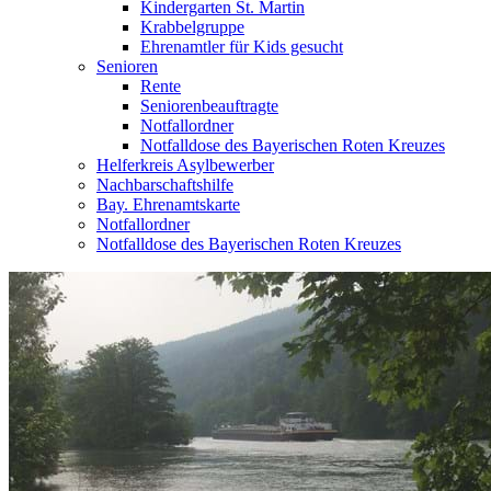
Kindergarten St. Martin
Krabbelgruppe
Ehrenamtler für Kids gesucht
Senioren
Rente
Seniorenbeauftragte
Notfallordner
Notfalldose des Bayerischen Roten Kreuzes
Helferkreis Asylbewerber
Nachbarschaftshilfe
Bay. Ehrenamtskarte
Notfallordner
Notfalldose des Bayerischen Roten Kreuzes