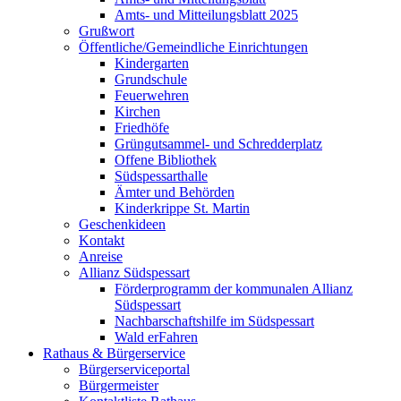
Amts- und Mitteilungsblatt 2025
Grußwort
Öffentliche/Gemeindliche Einrichtungen
Kindergarten
Grundschule
Feuerwehren
Kirchen
Friedhöfe
Grüngutsammel- und Schredderplatz
Offene Bibliothek
Südspessarthalle
Ämter und Behörden
Kinderkrippe St. Martin
Geschenkideen
Kontakt
Anreise
Allianz Südspessart
Förderprogramm der kommunalen Allianz
Südspessart
Nachbarschaftshilfe im Südspessart
Wald erFahren
Rathaus & Bürgerservice
Bürgerserviceportal
Bürgermeister