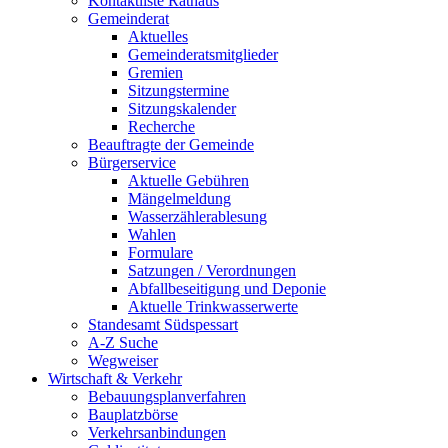
Kontaktliste Rathaus
Gemeinderat
Aktuelles
Gemeinderatsmitglieder
Gremien
Sitzungstermine
Sitzungskalender
Recherche
Beauftragte der Gemeinde
Bürgerservice
Aktuelle Gebühren
Mängelmeldung
Wasserzählerablesung
Wahlen
Formulare
Satzungen / Verordnungen
Abfallbeseitigung und Deponie
Aktuelle Trinkwasserwerte
Standesamt Südspessart
A-Z Suche
Wegweiser
Wirtschaft & Verkehr
Bebauungsplanverfahren
Bauplatzbörse
Verkehrsanbindungen