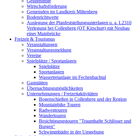
Geldinstitute
Wirtschaftsförderung
Gemeinden im Landkreis Miltenberg
Bodenrichtwerte
Auslegung der Planfeststellungsunterlagen u. a. L2310
Verlegung bei Collenberg (OT Kirschurt) mit Neubau
einer Mainbrücke
Freizeit & Tourismus
Veranstaltungen
Veranstaltungsmeldung
Vereine
Spielplätze / Sportanlagen
Spielplätze
Sportanlagen
Wassertretanlage im Fechenbachtal
Gaststätten
Übernachtungsmöglichkeiten
Unternehmungen / Freizeitaktivitäten
Bogenschießen in Collenberg und der Region
Mountainbike Touren
Radwegtouren
Wandertouren
Besichtigungstouren "Traumhafte Schlösser und
Burgen"
Schwimmbäder in der Umgebung