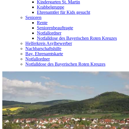
Kindergarten St. Martin
Krabbelgruppe
Ehrenamtler für Kids gesucht
Senioren
Rente
Seniorenbeauftragte
Notfallordner
Notfalldose des Bayerischen Roten Kreuzes
Helferkreis Asylbewerber
Nachbarschaftshilfe
Bay. Ehrenamtskarte
Notfallordner
Notfalldose des Bayerischen Roten Kreuzes