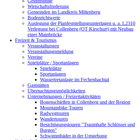
Geldinstitute
Wirtschaftsförderung
Gemeinden im Landkreis Miltenberg
Bodenrichtwerte
Auslegung der Planfeststellungsunterlagen u. a. L2310
Verlegung bei Collenberg (OT Kirschurt) mit Neubau
einer Mainbrücke
Freizeit & Tourismus
Veranstaltungen
Veranstaltungsmeldung
Vereine
Spielplätze / Sportanlagen
Spielplätze
Sportanlagen
Wassertretanlage im Fechenbachtal
Gaststätten
Übernachtungsmöglichkeiten
Unternehmungen / Freizeitaktivitäten
Bogenschießen in Collenberg und der Region
Mountainbike Touren
Radwegtouren
Wandertouren
Besichtigungstouren "Traumhafte Schlösser und
Burgen"
Schwimmbäder in der Umgebung