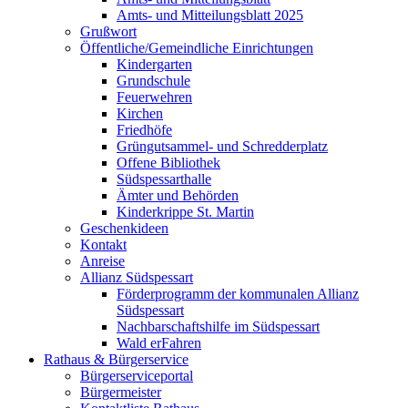
Amts- und Mitteilungsblatt 2025
Grußwort
Öffentliche/Gemeindliche Einrichtungen
Kindergarten
Grundschule
Feuerwehren
Kirchen
Friedhöfe
Grüngutsammel- und Schredderplatz
Offene Bibliothek
Südspessarthalle
Ämter und Behörden
Kinderkrippe St. Martin
Geschenkideen
Kontakt
Anreise
Allianz Südspessart
Förderprogramm der kommunalen Allianz
Südspessart
Nachbarschaftshilfe im Südspessart
Wald erFahren
Rathaus & Bürgerservice
Bürgerserviceportal
Bürgermeister