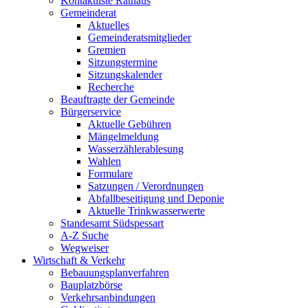
Kontaktliste Rathaus
Gemeinderat
Aktuelles
Gemeinderatsmitglieder
Gremien
Sitzungstermine
Sitzungskalender
Recherche
Beauftragte der Gemeinde
Bürgerservice
Aktuelle Gebühren
Mängelmeldung
Wasserzählerablesung
Wahlen
Formulare
Satzungen / Verordnungen
Abfallbeseitigung und Deponie
Aktuelle Trinkwasserwerte
Standesamt Südspessart
A-Z Suche
Wegweiser
Wirtschaft & Verkehr
Bebauungsplanverfahren
Bauplatzbörse
Verkehrsanbindungen