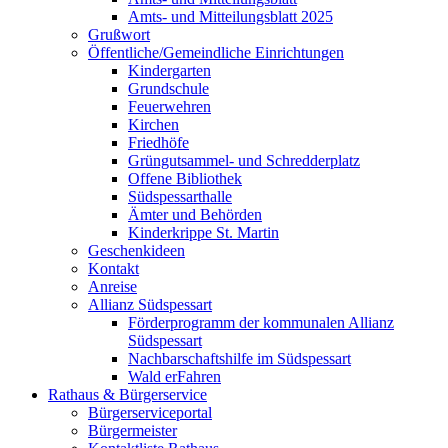
Amts- und Mitteilungsblatt 2025
Grußwort
Öffentliche/Gemeindliche Einrichtungen
Kindergarten
Grundschule
Feuerwehren
Kirchen
Friedhöfe
Grüngutsammel- und Schredderplatz
Offene Bibliothek
Südspessarthalle
Ämter und Behörden
Kinderkrippe St. Martin
Geschenkideen
Kontakt
Anreise
Allianz Südspessart
Förderprogramm der kommunalen Allianz
Südspessart
Nachbarschaftshilfe im Südspessart
Wald erFahren
Rathaus & Bürgerservice
Bürgerserviceportal
Bürgermeister