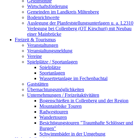
Geldinstitute
Wirtschaftsförderung
Gemeinden im Landkreis Miltenberg
Bodenrichtwerte
Auslegung der Planfeststellungsunterlagen u. a. L2310
Verlegung bei Collenberg (OT Kirschurt) mit Neubau
einer Mainbrücke
Freizeit & Tourismus
Veranstaltungen
Veranstaltungsmeldung
Vereine
Spielplätze / Sportanlagen
Spielplätze
Sportanlagen
Wassertretanlage im Fechenbachtal
Gaststätten
Übernachtungsmöglichkeiten
Unternehmungen / Freizeitaktivitäten
Bogenschießen in Collenberg und der Region
Mountainbike Touren
Radwegtouren
Wandertouren
Besichtigungstouren "Traumhafte Schlösser und
Burgen"
Schwimmbäder in der Umgebung