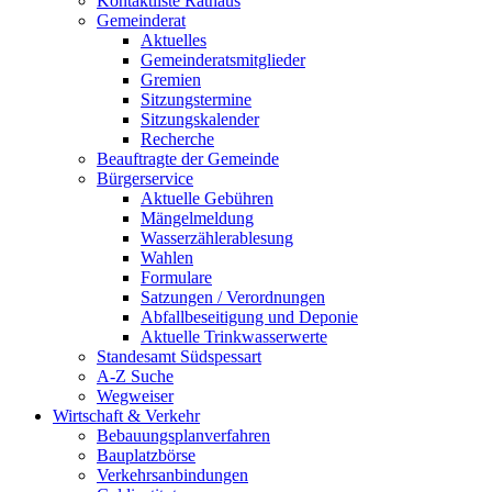
Kontaktliste Rathaus
Gemeinderat
Aktuelles
Gemeinderatsmitglieder
Gremien
Sitzungstermine
Sitzungskalender
Recherche
Beauftragte der Gemeinde
Bürgerservice
Aktuelle Gebühren
Mängelmeldung
Wasserzählerablesung
Wahlen
Formulare
Satzungen / Verordnungen
Abfallbeseitigung und Deponie
Aktuelle Trinkwasserwerte
Standesamt Südspessart
A-Z Suche
Wegweiser
Wirtschaft & Verkehr
Bebauungsplanverfahren
Bauplatzbörse
Verkehrsanbindungen