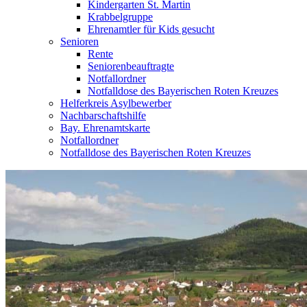
Kindergarten St. Martin
Krabbelgruppe
Ehrenamtler für Kids gesucht
Senioren
Rente
Seniorenbeauftragte
Notfallordner
Notfalldose des Bayerischen Roten Kreuzes
Helferkreis Asylbewerber
Nachbarschaftshilfe
Bay. Ehrenamtskarte
Notfallordner
Notfalldose des Bayerischen Roten Kreuzes