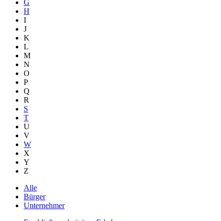
G
H
I
J
K
L
M
N
O
P
Q
R
S
T
U
V
W
X
Y
Z
Alle
Bürger
Unternehmer