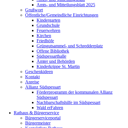
Amts- und Mitteilungsblatt 2025
Grußwort
Öffentliche/Gemeindliche Einrichtungen
Kindergarten
Grundschule
Feuerwehren
Kirchen
Friedhöfe
Grüngutsammel- und Schredderplatz
Offene Bibliothek
Südspessarthalle
Ämter und Behörden
Kinderkrippe St. Martin
Geschenkideen
Kontakt
Anreise
Allianz Südspessart
Förderprogramm der kommunalen Allianz
Südspessart
Nachbarschaftshilfe im Südspessart
Wald erFahren
Rathaus & Bürgerservice
Bürgerserviceportal
Bürgermeister