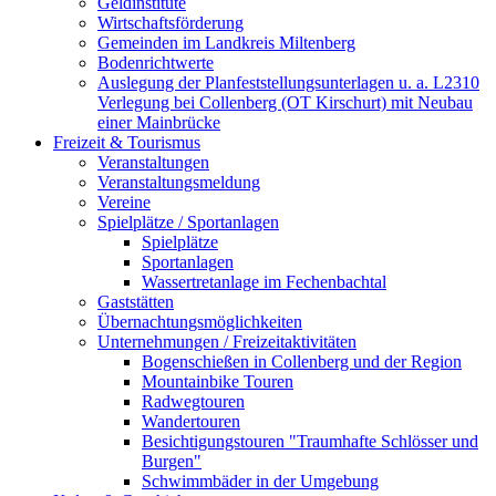
Geldinstitute
Wirtschaftsförderung
Gemeinden im Landkreis Miltenberg
Bodenrichtwerte
Auslegung der Planfeststellungsunterlagen u. a. L2310
Verlegung bei Collenberg (OT Kirschurt) mit Neubau
einer Mainbrücke
Freizeit & Tourismus
Veranstaltungen
Veranstaltungsmeldung
Vereine
Spielplätze / Sportanlagen
Spielplätze
Sportanlagen
Wassertretanlage im Fechenbachtal
Gaststätten
Übernachtungsmöglichkeiten
Unternehmungen / Freizeitaktivitäten
Bogenschießen in Collenberg und der Region
Mountainbike Touren
Radwegtouren
Wandertouren
Besichtigungstouren "Traumhafte Schlösser und
Burgen"
Schwimmbäder in der Umgebung