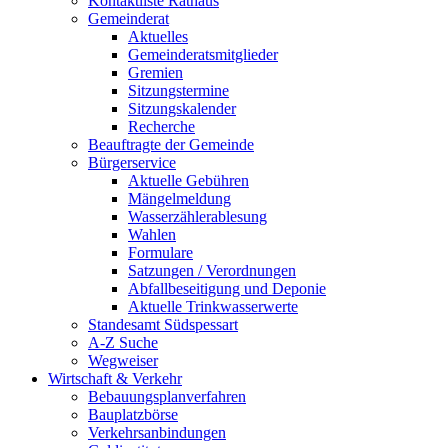
Kontaktliste Rathaus
Gemeinderat
Aktuelles
Gemeinderatsmitglieder
Gremien
Sitzungstermine
Sitzungskalender
Recherche
Beauftragte der Gemeinde
Bürgerservice
Aktuelle Gebühren
Mängelmeldung
Wasserzählerablesung
Wahlen
Formulare
Satzungen / Verordnungen
Abfallbeseitigung und Deponie
Aktuelle Trinkwasserwerte
Standesamt Südspessart
A-Z Suche
Wegweiser
Wirtschaft & Verkehr
Bebauungsplanverfahren
Bauplatzbörse
Verkehrsanbindungen