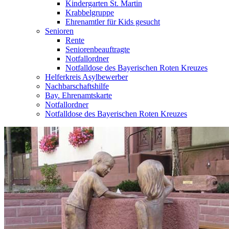
Kindergarten St. Martin
Krabbelgruppe
Ehrenamtler für Kids gesucht
Senioren
Rente
Seniorenbeauftragte
Notfallordner
Notfalldose des Bayerischen Roten Kreuzes
Helferkreis Asylbewerber
Nachbarschaftshilfe
Bay. Ehrenamtskarte
Notfallordner
Notfalldose des Bayerischen Roten Kreuzes