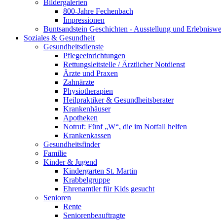
Bildergalerien
800-Jahre Fechenbach
Impressionen
Buntsandstein Geschichten - Ausstellung und Erlebnisw
Soziales & Gesundheit
Gesundheitsdienste
Pflegeeinrichtungen
Rettungsleitstelle / Ärztlicher Notdienst
Ärzte und Praxen
Zahnärzte
Physiotherapien
Heilpraktiker & Gesundheitsberater
Krankenhäuser
Apotheken
Notruf: Fünf „W“, die im Notfall helfen
Krankenkassen
Gesundheitsfinder
Familie
Kinder & Jugend
Kindergarten St. Martin
Krabbelgruppe
Ehrenamtler für Kids gesucht
Senioren
Rente
Seniorenbeauftragte