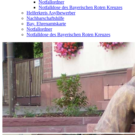
Notfallordner
Notfalldose des Bayerischen Roten Kreuzes
Helferkreis Asylbewerber
Nachbarschaftshilfe
Bay. Ehrenamtskarte
Notfallordner
Notfalldose des Bayerischen Roten Kreuzes