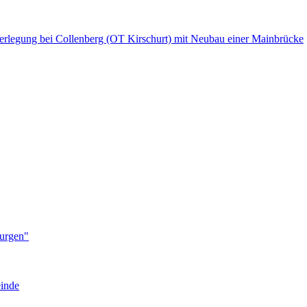
Verlegung bei Collenberg (OT Kirschurt) mit Neubau einer Mainbrücke
Burgen"
einde