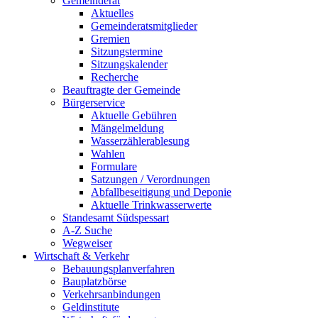
Gemeinderat
Aktuelles
Gemeinderatsmitglieder
Gremien
Sitzungstermine
Sitzungskalender
Recherche
Beauftragte der Gemeinde
Bürgerservice
Aktuelle Gebühren
Mängelmeldung
Wasserzählerablesung
Wahlen
Formulare
Satzungen / Verordnungen
Abfallbeseitigung und Deponie
Aktuelle Trinkwasserwerte
Standesamt Südspessart
A-Z Suche
Wegweiser
Wirtschaft & Verkehr
Bebauungsplanverfahren
Bauplatzbörse
Verkehrsanbindungen
Geldinstitute