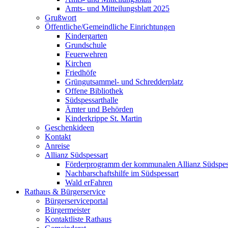
Amts- und Mitteilungsblatt 2025
Grußwort
Öffentliche/Gemeindliche Einrichtungen
Kindergarten
Grundschule
Feuerwehren
Kirchen
Friedhöfe
Grüngutsammel- und Schredderplatz
Offene Bibliothek
Südspessarthalle
Ämter und Behörden
Kinderkrippe St. Martin
Geschenkideen
Kontakt
Anreise
Allianz Südspessart
Förderprogramm der kommunalen Allianz Südspes
Nachbarschaftshilfe im Südspessart
Wald erFahren
Rathaus & Bürgerservice
Bürgerserviceportal
Bürgermeister
Kontaktliste Rathaus