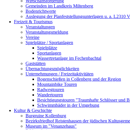
Wirtschaftsförderung
Gemeinden im Landkreis Miltenberg
Bodenrichtwerte
Auslegung der Planfeststellungsunterlagen u. a. L2310 
Freizeit & Tourismus
Veranstaltungen
Veranstaltungsmeldung
Vereine
Spielplätze / Sportanlagen
Spielplätze
Sportanlagen
Wassertretanlage im Fechenbachtal
Gaststätten
Übernachtungsmöglichkeiten
Unternehmungen / Freizeitaktivitäten
Bogenschießen in Collenberg und der Region
Mountainbike Touren
Radwegtouren
Wandertouren
Besichtigungstouren "Traumhafte Schlösser und 
Schwimmbäder in der Umgebung
Kultur & Geschichte
Burgruine Kollenburg
Bezirksfriedhof Reistenhausen der jüdischen Kultusgem
Museum im "Venanzehaus"