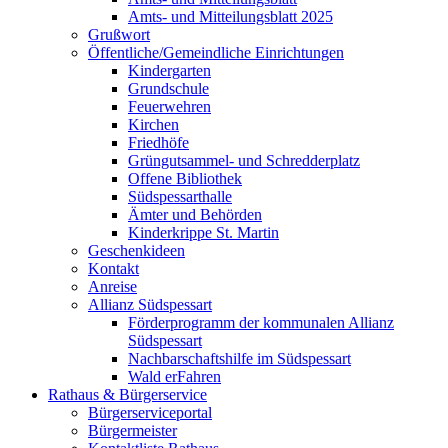
Amts- und Mitteilungsblatt 2025
Grußwort
Öffentliche/Gemeindliche Einrichtungen
Kindergarten
Grundschule
Feuerwehren
Kirchen
Friedhöfe
Grüngutsammel- und Schredderplatz
Offene Bibliothek
Südspessarthalle
Ämter und Behörden
Kinderkrippe St. Martin
Geschenkideen
Kontakt
Anreise
Allianz Südspessart
Förderprogramm der kommunalen Allianz
Südspessart
Nachbarschaftshilfe im Südspessart
Wald erFahren
Rathaus & Bürgerservice
Bürgerserviceportal
Bürgermeister