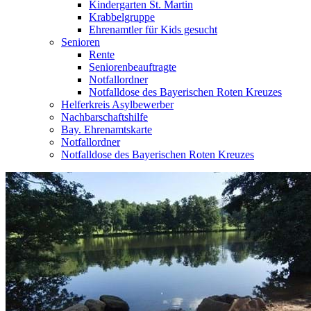
Kindergarten St. Martin
Krabbelgruppe
Ehrenamtler für Kids gesucht
Senioren
Rente
Seniorenbeauftragte
Notfallordner
Notfalldose des Bayerischen Roten Kreuzes
Helferkreis Asylbewerber
Nachbarschaftshilfe
Bay. Ehrenamtskarte
Notfallordner
Notfalldose des Bayerischen Roten Kreuzes