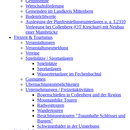
Geldinstitute
Wirtschaftsförderung
Gemeinden im Landkreis Miltenberg
Bodenrichtwerte
Auslegung der Planfeststellungsunterlagen u. a. L2310
Verlegung bei Collenberg (OT Kirschurt) mit Neubau
einer Mainbrücke
Freizeit & Tourismus
Veranstaltungen
Veranstaltungsmeldung
Vereine
Spielplätze / Sportanlagen
Spielplätze
Sportanlagen
Wassertretanlage im Fechenbachtal
Gaststätten
Übernachtungsmöglichkeiten
Unternehmungen / Freizeitaktivitäten
Bogenschießen in Collenberg und der Region
Mountainbike Touren
Radwegtouren
Wandertouren
Besichtigungstouren "Traumhafte Schlösser und
Burgen"
Schwimmbäder in der Umgebung