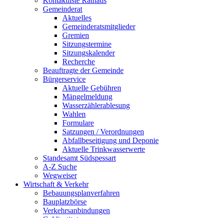
Kontaktliste Rathaus
Gemeinderat
Aktuelles
Gemeinderatsmitglieder
Gremien
Sitzungstermine
Sitzungskalender
Recherche
Beauftragte der Gemeinde
Bürgerservice
Aktuelle Gebühren
Mängelmeldung
Wasserzählerablesung
Wahlen
Formulare
Satzungen / Verordnungen
Abfallbeseitigung und Deponie
Aktuelle Trinkwasserwerte
Standesamt Südspessart
A-Z Suche
Wegweiser
Wirtschaft & Verkehr
Bebauungsplanverfahren
Bauplatzbörse
Verkehrsanbindungen