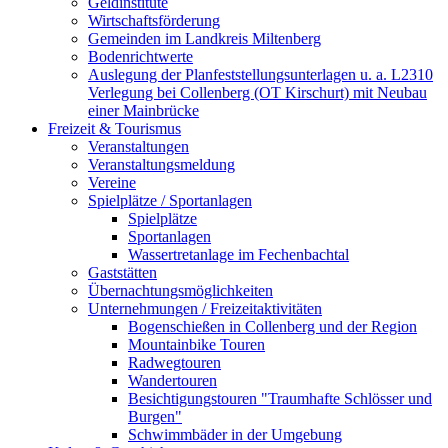
Geldinstitute
Wirtschaftsförderung
Gemeinden im Landkreis Miltenberg
Bodenrichtwerte
Auslegung der Planfeststellungsunterlagen u. a. L2310
Verlegung bei Collenberg (OT Kirschurt) mit Neubau
einer Mainbrücke
Freizeit & Tourismus
Veranstaltungen
Veranstaltungsmeldung
Vereine
Spielplätze / Sportanlagen
Spielplätze
Sportanlagen
Wassertretanlage im Fechenbachtal
Gaststätten
Übernachtungsmöglichkeiten
Unternehmungen / Freizeitaktivitäten
Bogenschießen in Collenberg und der Region
Mountainbike Touren
Radwegtouren
Wandertouren
Besichtigungstouren "Traumhafte Schlösser und
Burgen"
Schwimmbäder in der Umgebung