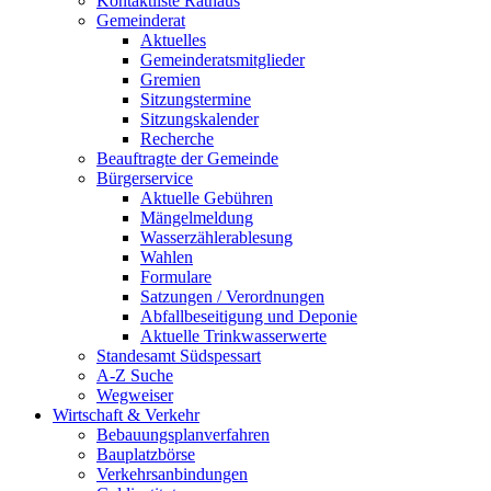
Kontaktliste Rathaus
Gemeinderat
Aktuelles
Gemeinderatsmitglieder
Gremien
Sitzungstermine
Sitzungskalender
Recherche
Beauftragte der Gemeinde
Bürgerservice
Aktuelle Gebühren
Mängelmeldung
Wasserzählerablesung
Wahlen
Formulare
Satzungen / Verordnungen
Abfallbeseitigung und Deponie
Aktuelle Trinkwasserwerte
Standesamt Südspessart
A-Z Suche
Wegweiser
Wirtschaft & Verkehr
Bebauungsplanverfahren
Bauplatzbörse
Verkehrsanbindungen