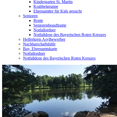
Kindergarten St. Martin
Krabbelgruppe
Ehrenamtler für Kids gesucht
Senioren
Rente
Seniorenbeauftragte
Notfallordner
Notfalldose des Bayerischen Roten Kreuzes
Helferkreis Asylbewerber
Nachbarschaftshilfe
Bay. Ehrenamtskarte
Notfallordner
Notfalldose des Bayerischen Roten Kreuzes