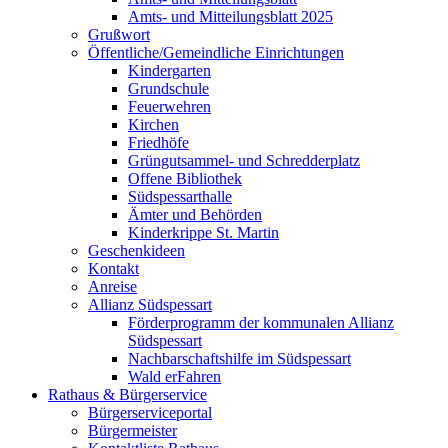
Amts- und Mitteilungsblatt 2025
Grußwort
Öffentliche/Gemeindliche Einrichtungen
Kindergarten
Grundschule
Feuerwehren
Kirchen
Friedhöfe
Grüngutsammel- und Schredderplatz
Offene Bibliothek
Südspessarthalle
Ämter und Behörden
Kinderkrippe St. Martin
Geschenkideen
Kontakt
Anreise
Allianz Südspessart
Förderprogramm der kommunalen Allianz
Südspessart
Nachbarschaftshilfe im Südspessart
Wald erFahren
Rathaus & Bürgerservice
Bürgerserviceportal
Bürgermeister