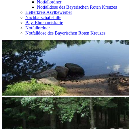
Notfallordner
Notfalldose des Bayerischen Roten Kreuzes
Helferkreis Asylbewerber
Nachbarschaftshilfe
Bay. Ehrenamtskarte
Notfallordner
Notfalldose des Bayerischen Roten Kreuzes