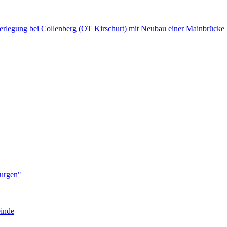
Verlegung bei Collenberg (OT Kirschurt) mit Neubau einer Mainbrücke
Burgen"
einde