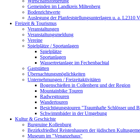
Wirtschaftsförderung
Gemeinden im Landkreis Miltenberg
Bodenrichtwerte
Auslegung der Planfeststellungsunterlagen u. a. L2310 
Freizeit & Tourismus
Veranstaltungen
Veranstaltungsmeldung
Vereine
Spielplätze / Sportanlagen
Spielplätze
Sportanlagen
Wassertretanlage im Fechenbachtal
Gaststätten
Übernachtungsmöglichkeiten
Unternehmungen / Freizeitaktivitäten
Bogenschießen in Collenberg und der Region
Mountainbike Touren
Radwegtouren
Wandertouren
Besichtigungstouren "Traumhafte Schlösser und 
Schwimmbäder in der Umgebung
Kultur & Geschichte
Burgruine Kollenburg
Bezirksfriedhof Reistenhausen der jüdischen Kultusgem
Museum im "Venanzehaus"