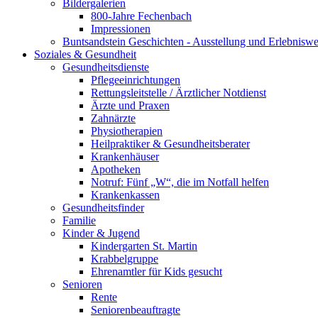
Bildergalerien
800-Jahre Fechenbach
Impressionen
Buntsandstein Geschichten - Ausstellung und Erlebnisw
Soziales & Gesundheit
Gesundheitsdienste
Pflegeeinrichtungen
Rettungsleitstelle / Ärztlicher Notdienst
Ärzte und Praxen
Zahnärzte
Physiotherapien
Heilpraktiker & Gesundheitsberater
Krankenhäuser
Apotheken
Notruf: Fünf „W“, die im Notfall helfen
Krankenkassen
Gesundheitsfinder
Familie
Kinder & Jugend
Kindergarten St. Martin
Krabbelgruppe
Ehrenamtler für Kids gesucht
Senioren
Rente
Seniorenbeauftragte