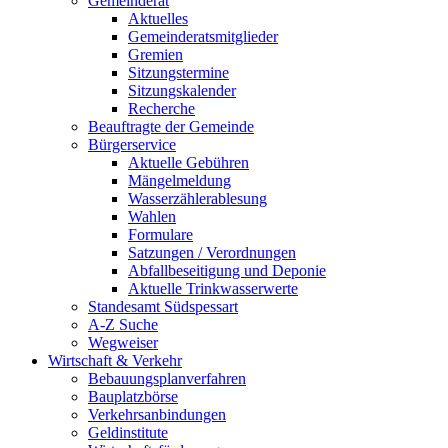
Gemeinderat
Aktuelles
Gemeinderatsmitglieder
Gremien
Sitzungstermine
Sitzungskalender
Recherche
Beauftragte der Gemeinde
Bürgerservice
Aktuelle Gebühren
Mängelmeldung
Wasserzählerablesung
Wahlen
Formulare
Satzungen / Verordnungen
Abfallbeseitigung und Deponie
Aktuelle Trinkwasserwerte
Standesamt Südspessart
A-Z Suche
Wegweiser
Wirtschaft & Verkehr
Bebauungsplanverfahren
Bauplatzbörse
Verkehrsanbindungen
Geldinstitute