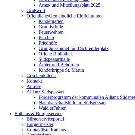
Amts- und Mitteilungsblatt 2025
Grußwort
Öffentliche/Gemeindliche Einrichtungen
Kindergarten
Grundschule
Feuerwehren
Kirchen
Friedhöfe
Grüngutsammel- und Schredderplatz
Offene Bibliothek
Südspessarthalle
Ämter und Behörden
Kinderkrippe St. Martin
Geschenkideen
Kontakt
Anreise
Allianz Südspessart
Förderprogramm der kommunalen Allianz Südspes
Nachbarschaftshilfe im Südspessart
Wald erFahren
Rathaus & Bürgerservice
Bürgerserviceportal
Bürgermeister
Kontaktliste Rathaus