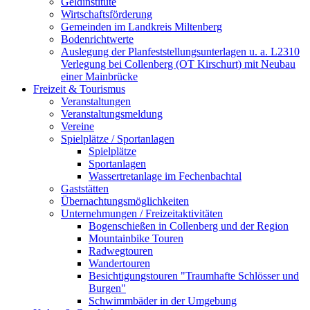
Geldinstitute
Wirtschaftsförderung
Gemeinden im Landkreis Miltenberg
Bodenrichtwerte
Auslegung der Planfeststellungsunterlagen u. a. L2310
Verlegung bei Collenberg (OT Kirschurt) mit Neubau
einer Mainbrücke
Freizeit & Tourismus
Veranstaltungen
Veranstaltungsmeldung
Vereine
Spielplätze / Sportanlagen
Spielplätze
Sportanlagen
Wassertretanlage im Fechenbachtal
Gaststätten
Übernachtungsmöglichkeiten
Unternehmungen / Freizeitaktivitäten
Bogenschießen in Collenberg und der Region
Mountainbike Touren
Radwegtouren
Wandertouren
Besichtigungstouren "Traumhafte Schlösser und
Burgen"
Schwimmbäder in der Umgebung