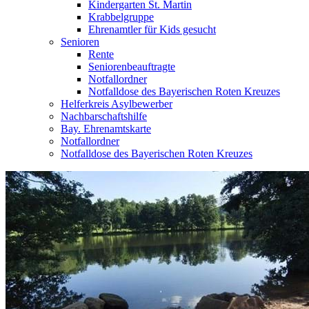
Kindergarten St. Martin
Krabbelgruppe
Ehrenamtler für Kids gesucht
Senioren
Rente
Seniorenbeauftragte
Notfallordner
Notfalldose des Bayerischen Roten Kreuzes
Helferkreis Asylbewerber
Nachbarschaftshilfe
Bay. Ehrenamtskarte
Notfallordner
Notfalldose des Bayerischen Roten Kreuzes