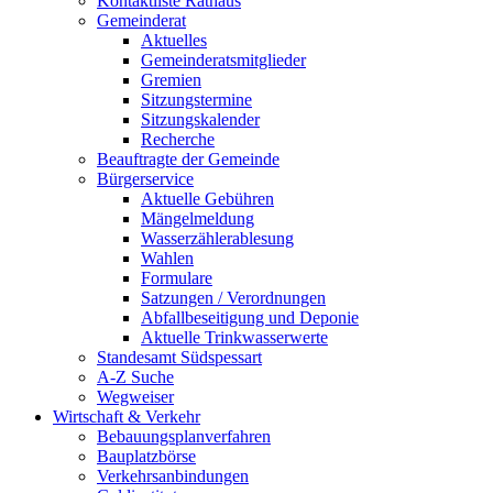
Kontaktliste Rathaus
Gemeinderat
Aktuelles
Gemeinderatsmitglieder
Gremien
Sitzungstermine
Sitzungskalender
Recherche
Beauftragte der Gemeinde
Bürgerservice
Aktuelle Gebühren
Mängelmeldung
Wasserzählerablesung
Wahlen
Formulare
Satzungen / Verordnungen
Abfallbeseitigung und Deponie
Aktuelle Trinkwasserwerte
Standesamt Südspessart
A-Z Suche
Wegweiser
Wirtschaft & Verkehr
Bebauungsplanverfahren
Bauplatzbörse
Verkehrsanbindungen