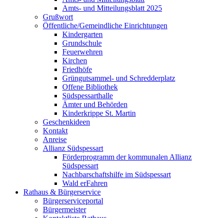
Amts- und Mitteilungsblatt 2025
Grußwort
Öffentliche/Gemeindliche Einrichtungen
Kindergarten
Grundschule
Feuerwehren
Kirchen
Friedhöfe
Grüngutsammel- und Schredderplatz
Offene Bibliothek
Südspessarthalle
Ämter und Behörden
Kinderkrippe St. Martin
Geschenkideen
Kontakt
Anreise
Allianz Südspessart
Förderprogramm der kommunalen Allianz
Südspessart
Nachbarschaftshilfe im Südspessart
Wald erFahren
Rathaus & Bürgerservice
Bürgerserviceportal
Bürgermeister