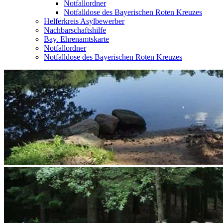
Notfallordner
Notfalldose des Bayerischen Roten Kreuzes
Helferkreis Asylbewerber
Nachbarschaftshilfe
Bay. Ehrenamtskarte
Notfallordner
Notfalldose des Bayerischen Roten Kreuzes