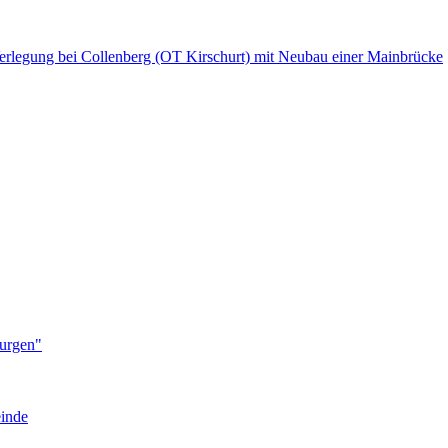
Verlegung bei Collenberg (OT Kirschurt) mit Neubau einer Mainbrücke
Burgen"
einde