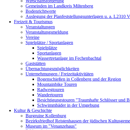
Wirtschaftsförderung
Gemeinden im Landkreis Miltenberg
Bodenrichtwerte
Auslegung der Planfeststellungsunterlagen u. a. L2310 
Freizeit & Tourismus
Veranstaltungen
Veranstaltungsmeldung
Vereine
Spielplätze / Sportanlagen
Spielplätze
Sportanlagen
Wassertretanlage im Fechenbachtal
Gaststätten
Übernachtungsmöglichkeiten
Unternehmungen / Freizeitaktivitäten
Bogenschießen in Collenberg und der Region
Mountainbike Touren
Radwegtouren
Wandertouren
Besichtigungstouren "Traumhafte Schlösser und 
Schwimmbäder in der Umgebung
Kultur & Geschichte
Burgruine Kollenburg
Bezirksfriedhof Reistenhausen der jüdischen Kultusgem
Museum im "Venanzehaus"