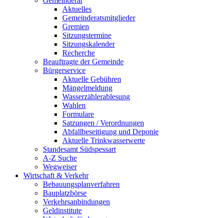
Gemeinderat
Aktuelles
Gemeinderatsmitglieder
Gremien
Sitzungstermine
Sitzungskalender
Recherche
Beauftragte der Gemeinde
Bürgerservice
Aktuelle Gebühren
Mängelmeldung
Wasserzählerablesung
Wahlen
Formulare
Satzungen / Verordnungen
Abfallbeseitigung und Deponie
Aktuelle Trinkwasserwerte
Standesamt Südspessart
A-Z Suche
Wegweiser
Wirtschaft & Verkehr
Bebauungsplanverfahren
Bauplatzbörse
Verkehrsanbindungen
Geldinstitute