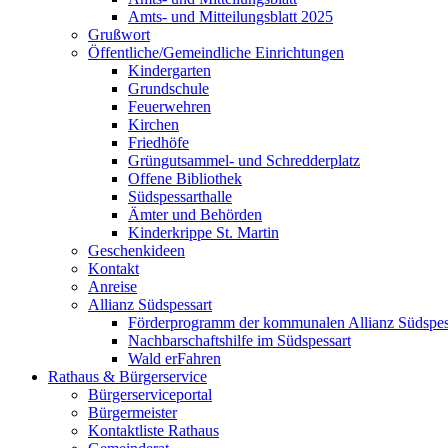
Amts- und Mitteilungsblatt 2025
Grußwort
Öffentliche/Gemeindliche Einrichtungen
Kindergarten
Grundschule
Feuerwehren
Kirchen
Friedhöfe
Grüngutsammel- und Schredderplatz
Offene Bibliothek
Südspessarthalle
Ämter und Behörden
Kinderkrippe St. Martin
Geschenkideen
Kontakt
Anreise
Allianz Südspessart
Förderprogramm der kommunalen Allianz Südspes
Nachbarschaftshilfe im Südspessart
Wald erFahren
Rathaus & Bürgerservice
Bürgerserviceportal
Bürgermeister
Kontaktliste Rathaus