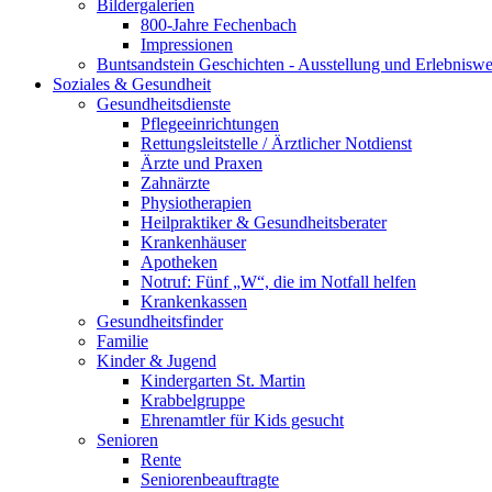
Bildergalerien
800-Jahre Fechenbach
Impressionen
Buntsandstein Geschichten - Ausstellung und Erlebnisw
Soziales & Gesundheit
Gesundheitsdienste
Pflegeeinrichtungen
Rettungsleitstelle / Ärztlicher Notdienst
Ärzte und Praxen
Zahnärzte
Physiotherapien
Heilpraktiker & Gesundheitsberater
Krankenhäuser
Apotheken
Notruf: Fünf „W“, die im Notfall helfen
Krankenkassen
Gesundheitsfinder
Familie
Kinder & Jugend
Kindergarten St. Martin
Krabbelgruppe
Ehrenamtler für Kids gesucht
Senioren
Rente
Seniorenbeauftragte