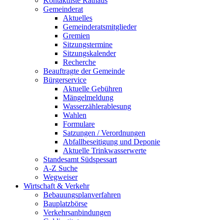
Kontaktliste Rathaus
Gemeinderat
Aktuelles
Gemeinderatsmitglieder
Gremien
Sitzungstermine
Sitzungskalender
Recherche
Beauftragte der Gemeinde
Bürgerservice
Aktuelle Gebühren
Mängelmeldung
Wasserzählerablesung
Wahlen
Formulare
Satzungen / Verordnungen
Abfallbeseitigung und Deponie
Aktuelle Trinkwasserwerte
Standesamt Südspessart
A-Z Suche
Wegweiser
Wirtschaft & Verkehr
Bebauungsplanverfahren
Bauplatzbörse
Verkehrsanbindungen