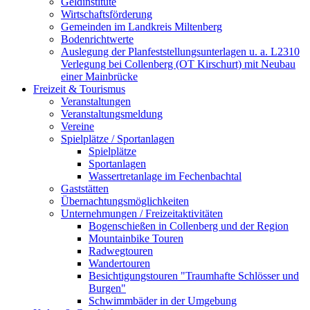
Geldinstitute
Wirtschaftsförderung
Gemeinden im Landkreis Miltenberg
Bodenrichtwerte
Auslegung der Planfeststellungsunterlagen u. a. L2310
Verlegung bei Collenberg (OT Kirschurt) mit Neubau
einer Mainbrücke
Freizeit & Tourismus
Veranstaltungen
Veranstaltungsmeldung
Vereine
Spielplätze / Sportanlagen
Spielplätze
Sportanlagen
Wassertretanlage im Fechenbachtal
Gaststätten
Übernachtungsmöglichkeiten
Unternehmungen / Freizeitaktivitäten
Bogenschießen in Collenberg und der Region
Mountainbike Touren
Radwegtouren
Wandertouren
Besichtigungstouren "Traumhafte Schlösser und
Burgen"
Schwimmbäder in der Umgebung