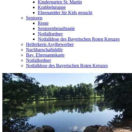
Kindergarten St. Martin
Krabbelgruppe
Ehrenamtler für Kids gesucht
Senioren
Rente
Seniorenbeauftragte
Notfallordner
Notfalldose des Bayerischen Roten Kreuzes
Helferkreis Asylbewerber
Nachbarschaftshilfe
Bay. Ehrenamtskarte
Notfallordner
Notfalldose des Bayerischen Roten Kreuzes