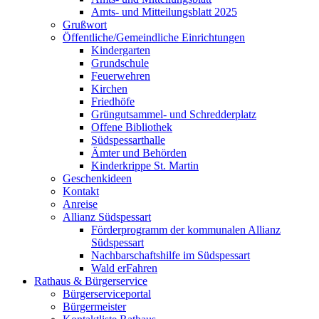
Amts- und Mitteilungsblatt 2025
Grußwort
Öffentliche/Gemeindliche Einrichtungen
Kindergarten
Grundschule
Feuerwehren
Kirchen
Friedhöfe
Grüngutsammel- und Schredderplatz
Offene Bibliothek
Südspessarthalle
Ämter und Behörden
Kinderkrippe St. Martin
Geschenkideen
Kontakt
Anreise
Allianz Südspessart
Förderprogramm der kommunalen Allianz
Südspessart
Nachbarschaftshilfe im Südspessart
Wald erFahren
Rathaus & Bürgerservice
Bürgerserviceportal
Bürgermeister