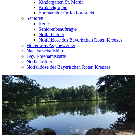
Kindergarten St. Martin
Krabbelgruppe
Ehrenamtler für Kids gesucht
Senioren
Rente
Seniorenbeauftragte
Notfallordner
Notfalldose des Bayerischen Roten Kreuzes
Helferkreis Asylbewerber
Nachbarschaftshilfe
Bay. Ehrenamtskarte
Notfallordner
Notfalldose des Bayerischen Roten Kreuzes