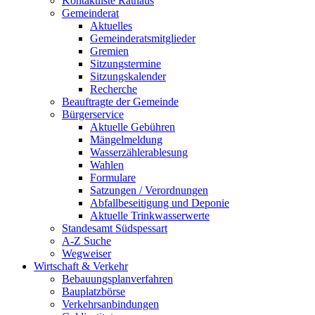
Kontaktliste Rathaus
Gemeinderat
Aktuelles
Gemeinderatsmitglieder
Gremien
Sitzungstermine
Sitzungskalender
Recherche
Beauftragte der Gemeinde
Bürgerservice
Aktuelle Gebühren
Mängelmeldung
Wasserzählerablesung
Wahlen
Formulare
Satzungen / Verordnungen
Abfallbeseitigung und Deponie
Aktuelle Trinkwasserwerte
Standesamt Südspessart
A-Z Suche
Wegweiser
Wirtschaft & Verkehr
Bebauungsplanverfahren
Bauplatzbörse
Verkehrsanbindungen