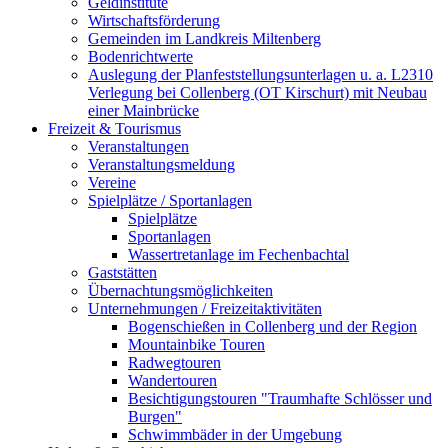
Geldinstitute
Wirtschaftsförderung
Gemeinden im Landkreis Miltenberg
Bodenrichtwerte
Auslegung der Planfeststellungsunterlagen u. a. L2310
Verlegung bei Collenberg (OT Kirschurt) mit Neubau
einer Mainbrücke
Freizeit & Tourismus
Veranstaltungen
Veranstaltungsmeldung
Vereine
Spielplätze / Sportanlagen
Spielplätze
Sportanlagen
Wassertretanlage im Fechenbachtal
Gaststätten
Übernachtungsmöglichkeiten
Unternehmungen / Freizeitaktivitäten
Bogenschießen in Collenberg und der Region
Mountainbike Touren
Radwegtouren
Wandertouren
Besichtigungstouren "Traumhafte Schlösser und
Burgen"
Schwimmbäder in der Umgebung