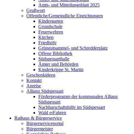
Amts- und Mitteilungsblatt 2025
Grußwort
Öffentliche/Gemeindliche Einrichtungen
Kindergarten
Grundschule
Feuerwehren
Kirchen
Friedhöfe
Grüngutsammel- und Schredderplatz
Offene Bibliothek
Südspessarthalle
Ämter und Behörden
Kinderkrippe St. Martin
Geschenkideen
Kontakt
Anreise
Allianz Südspessart
Förderprogramm der kommunalen Allianz
Südspessart
Nachbarschaftshilfe im Südspessart
Wald erFahren
Rathaus & Bürgerservice
Bürgerserviceportal
Bürgermeister