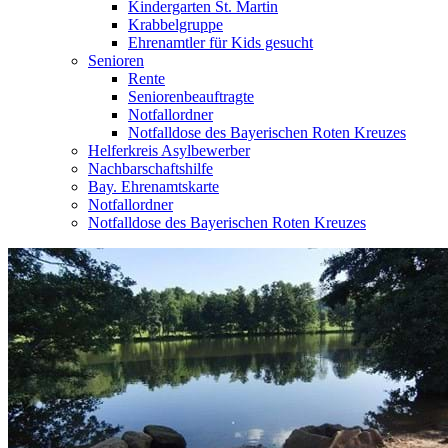
Kindergarten St. Martin
Krabbelgruppe
Ehrenamtler für Kids gesucht
Senioren
Rente
Seniorenbeauftragte
Notfallordner
Notfalldose des Bayerischen Roten Kreuzes
Helferkreis Asylbewerber
Nachbarschaftshilfe
Bay. Ehrenamtskarte
Notfallordner
Notfalldose des Bayerischen Roten Kreuzes