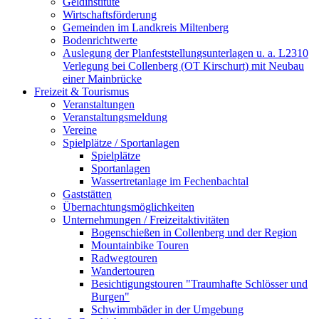
Geldinstitute
Wirtschaftsförderung
Gemeinden im Landkreis Miltenberg
Bodenrichtwerte
Auslegung der Planfeststellungsunterlagen u. a. L2310
Verlegung bei Collenberg (OT Kirschurt) mit Neubau
einer Mainbrücke
Freizeit & Tourismus
Veranstaltungen
Veranstaltungsmeldung
Vereine
Spielplätze / Sportanlagen
Spielplätze
Sportanlagen
Wassertretanlage im Fechenbachtal
Gaststätten
Übernachtungsmöglichkeiten
Unternehmungen / Freizeitaktivitäten
Bogenschießen in Collenberg und der Region
Mountainbike Touren
Radwegtouren
Wandertouren
Besichtigungstouren "Traumhafte Schlösser und
Burgen"
Schwimmbäder in der Umgebung