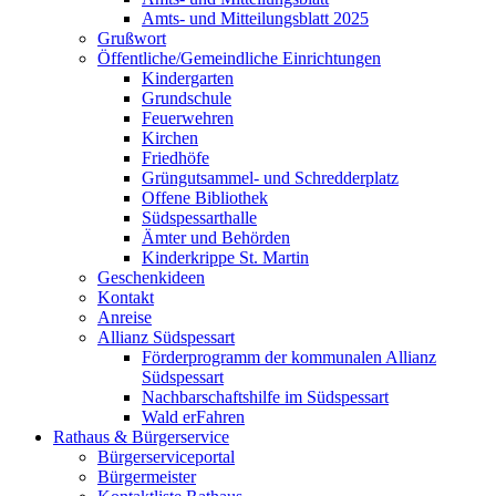
Amts- und Mitteilungsblatt 2025
Grußwort
Öffentliche/Gemeindliche Einrichtungen
Kindergarten
Grundschule
Feuerwehren
Kirchen
Friedhöfe
Grüngutsammel- und Schredderplatz
Offene Bibliothek
Südspessarthalle
Ämter und Behörden
Kinderkrippe St. Martin
Geschenkideen
Kontakt
Anreise
Allianz Südspessart
Förderprogramm der kommunalen Allianz
Südspessart
Nachbarschaftshilfe im Südspessart
Wald erFahren
Rathaus & Bürgerservice
Bürgerserviceportal
Bürgermeister