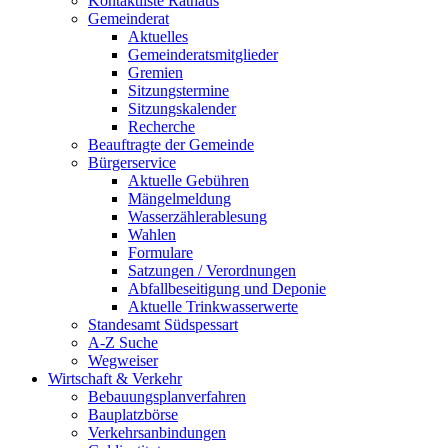
Kontaktliste Rathaus
Gemeinderat
Aktuelles
Gemeinderatsmitglieder
Gremien
Sitzungstermine
Sitzungskalender
Recherche
Beauftragte der Gemeinde
Bürgerservice
Aktuelle Gebühren
Mängelmeldung
Wasserzählerablesung
Wahlen
Formulare
Satzungen / Verordnungen
Abfallbeseitigung und Deponie
Aktuelle Trinkwasserwerte
Standesamt Südspessart
A-Z Suche
Wegweiser
Wirtschaft & Verkehr
Bebauungsplanverfahren
Bauplatzbörse
Verkehrsanbindungen