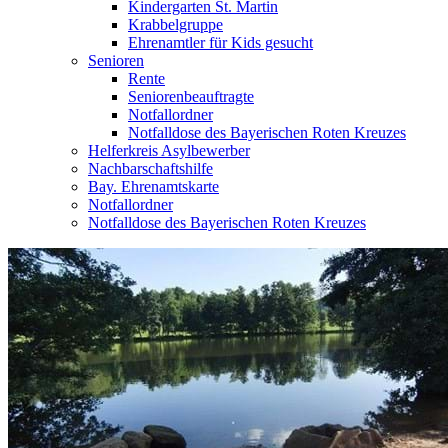
Kindergarten St. Martin
Krabbelgruppe
Ehrenamtler für Kids gesucht
Senioren
Rente
Seniorenbeauftragte
Notfallordner
Notfalldose des Bayerischen Roten Kreuzes
Helferkreis Asylbewerber
Nachbarschaftshilfe
Bay. Ehrenamtskarte
Notfallordner
Notfalldose des Bayerischen Roten Kreuzes