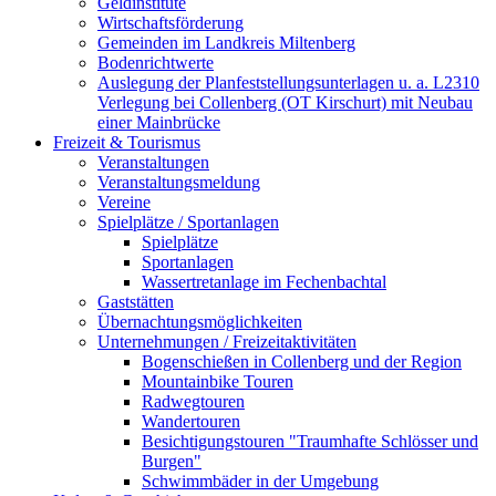
Geldinstitute
Wirtschaftsförderung
Gemeinden im Landkreis Miltenberg
Bodenrichtwerte
Auslegung der Planfeststellungsunterlagen u. a. L2310
Verlegung bei Collenberg (OT Kirschurt) mit Neubau
einer Mainbrücke
Freizeit & Tourismus
Veranstaltungen
Veranstaltungsmeldung
Vereine
Spielplätze / Sportanlagen
Spielplätze
Sportanlagen
Wassertretanlage im Fechenbachtal
Gaststätten
Übernachtungsmöglichkeiten
Unternehmungen / Freizeitaktivitäten
Bogenschießen in Collenberg und der Region
Mountainbike Touren
Radwegtouren
Wandertouren
Besichtigungstouren "Traumhafte Schlösser und
Burgen"
Schwimmbäder in der Umgebung