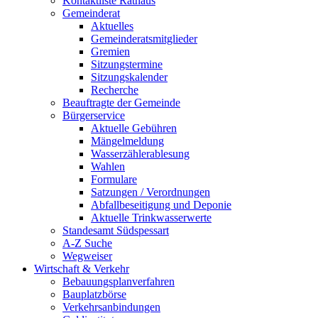
Kontaktliste Rathaus
Gemeinderat
Aktuelles
Gemeinderatsmitglieder
Gremien
Sitzungstermine
Sitzungskalender
Recherche
Beauftragte der Gemeinde
Bürgerservice
Aktuelle Gebühren
Mängelmeldung
Wasserzählerablesung
Wahlen
Formulare
Satzungen / Verordnungen
Abfallbeseitigung und Deponie
Aktuelle Trinkwasserwerte
Standesamt Südspessart
A-Z Suche
Wegweiser
Wirtschaft & Verkehr
Bebauungsplanverfahren
Bauplatzbörse
Verkehrsanbindungen