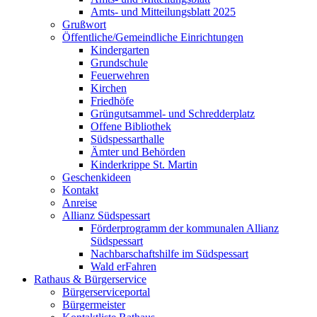
Amts- und Mitteilungsblatt 2025
Grußwort
Öffentliche/Gemeindliche Einrichtungen
Kindergarten
Grundschule
Feuerwehren
Kirchen
Friedhöfe
Grüngutsammel- und Schredderplatz
Offene Bibliothek
Südspessarthalle
Ämter und Behörden
Kinderkrippe St. Martin
Geschenkideen
Kontakt
Anreise
Allianz Südspessart
Förderprogramm der kommunalen Allianz
Südspessart
Nachbarschaftshilfe im Südspessart
Wald erFahren
Rathaus & Bürgerservice
Bürgerserviceportal
Bürgermeister