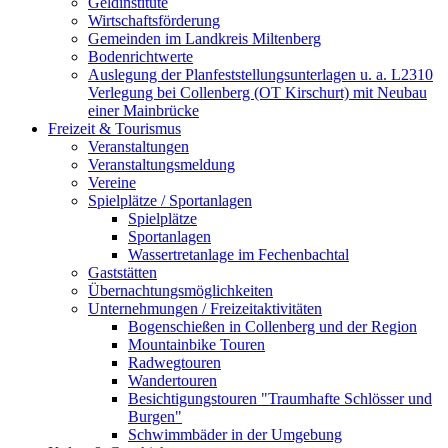
Geldinstitute
Wirtschaftsförderung
Gemeinden im Landkreis Miltenberg
Bodenrichtwerte
Auslegung der Planfeststellungsunterlagen u. a. L2310
Verlegung bei Collenberg (OT Kirschurt) mit Neubau
einer Mainbrücke
Freizeit & Tourismus
Veranstaltungen
Veranstaltungsmeldung
Vereine
Spielplätze / Sportanlagen
Spielplätze
Sportanlagen
Wassertretanlage im Fechenbachtal
Gaststätten
Übernachtungsmöglichkeiten
Unternehmungen / Freizeitaktivitäten
Bogenschießen in Collenberg und der Region
Mountainbike Touren
Radwegtouren
Wandertouren
Besichtigungstouren "Traumhafte Schlösser und
Burgen"
Schwimmbäder in der Umgebung