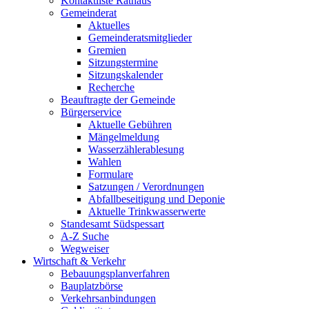
Kontaktliste Rathaus
Gemeinderat
Aktuelles
Gemeinderatsmitglieder
Gremien
Sitzungstermine
Sitzungskalender
Recherche
Beauftragte der Gemeinde
Bürgerservice
Aktuelle Gebühren
Mängelmeldung
Wasserzählerablesung
Wahlen
Formulare
Satzungen / Verordnungen
Abfallbeseitigung und Deponie
Aktuelle Trinkwasserwerte
Standesamt Südspessart
A-Z Suche
Wegweiser
Wirtschaft & Verkehr
Bebauungsplanverfahren
Bauplatzbörse
Verkehrsanbindungen