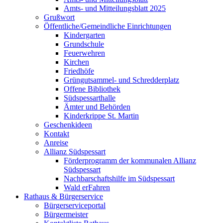
Amts- und Mitteilungsblatt 2025
Grußwort
Öffentliche/Gemeindliche Einrichtungen
Kindergarten
Grundschule
Feuerwehren
Kirchen
Friedhöfe
Grüngutsammel- und Schredderplatz
Offene Bibliothek
Südspessarthalle
Ämter und Behörden
Kinderkrippe St. Martin
Geschenkideen
Kontakt
Anreise
Allianz Südspessart
Förderprogramm der kommunalen Allianz
Südspessart
Nachbarschaftshilfe im Südspessart
Wald erFahren
Rathaus & Bürgerservice
Bürgerserviceportal
Bürgermeister