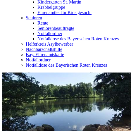
Kindergarten St. Martin
Krabbelgruppe
Ehrenamtler für Kids gesucht
Senioren
Rente
Seniorenbeauftragte
Notfallordner
Notfalldose des Bayerischen Roten Kreuzes
Helferkreis Asylbewerber
Nachbarschaftshilfe
Bay. Ehrenamtskarte
Notfallordner
Notfalldose des Bayerischen Roten Kreuzes