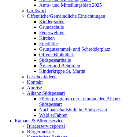
Amts- und Mitteilungsblatt 2025
Grußwort
Öffentliche/Gemeindliche Einrichtungen
Kindergarten
Grundschule
Feuerwehren
Kirchen
Friedhöfe
Grüngutsammel- und Schredderplatz
Offene Bibliothek
Südspessarthalle
Ämter und Behörden
Kinderkrippe St. Martin
Geschenkideen
Kontakt
Anreise
Allianz Südspessart
Förderprogramm der kommunalen Allianz
Südspessart
Nachbarschaftshilfe im Südspessart
Wald erFahren
Rathaus & Bürgerservice
Bürgerserviceportal
Bürgermeister