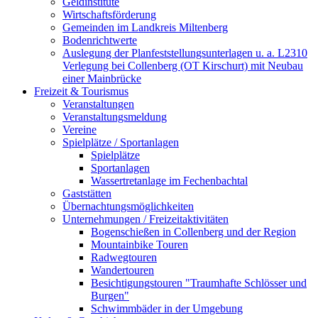
Geldinstitute
Wirtschaftsförderung
Gemeinden im Landkreis Miltenberg
Bodenrichtwerte
Auslegung der Planfeststellungsunterlagen u. a. L2310
Verlegung bei Collenberg (OT Kirschurt) mit Neubau
einer Mainbrücke
Freizeit & Tourismus
Veranstaltungen
Veranstaltungsmeldung
Vereine
Spielplätze / Sportanlagen
Spielplätze
Sportanlagen
Wassertretanlage im Fechenbachtal
Gaststätten
Übernachtungsmöglichkeiten
Unternehmungen / Freizeitaktivitäten
Bogenschießen in Collenberg und der Region
Mountainbike Touren
Radwegtouren
Wandertouren
Besichtigungstouren "Traumhafte Schlösser und
Burgen"
Schwimmbäder in der Umgebung