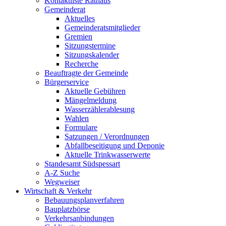
Kontaktliste Rathaus
Gemeinderat
Aktuelles
Gemeinderatsmitglieder
Gremien
Sitzungstermine
Sitzungskalender
Recherche
Beauftragte der Gemeinde
Bürgerservice
Aktuelle Gebühren
Mängelmeldung
Wasserzählerablesung
Wahlen
Formulare
Satzungen / Verordnungen
Abfallbeseitigung und Deponie
Aktuelle Trinkwasserwerte
Standesamt Südspessart
A-Z Suche
Wegweiser
Wirtschaft & Verkehr
Bebauungsplanverfahren
Bauplatzbörse
Verkehrsanbindungen