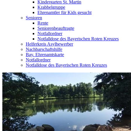
Kindergarten St. Martin
Krabbelgruppe
Ehrenamtler für Kids gesucht
Senioren
Rente
Seniorenbeauftragte
Notfallordner
Notfalldose des Bayerischen Roten Kreuzes
Helferkreis Asylbewerber
Nachbarschaftshilfe
Bay. Ehrenamtskarte
Notfallordner
Notfalldose des Bayerischen Roten Kreuzes