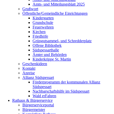
Amts- und Mitteilungsblatt 2025
Grußwort
Öffentliche/Gemeindliche Einrichtungen
Kindergarten
Grundschule
Feuerwehren
Kirchen
Friedhöfe
Grüngutsammel- und Schredderplatz
Offene Bibliothek
Südspessarthalle
Ämter und Behörden
Kinderkrippe St. Martin
Geschenkideen
Kontakt
Anreise
Allianz Südspessart
Förderprogramm der kommunalen Allianz
Südspessart
Nachbarschaftshilfe im Südspessart
Wald erFahren
Rathaus & Bürgerservice
Bürgerserviceportal
Bürgermeister