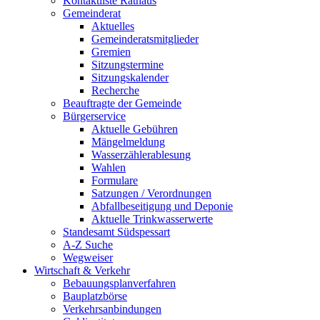
Kontaktliste Rathaus
Gemeinderat
Aktuelles
Gemeinderatsmitglieder
Gremien
Sitzungstermine
Sitzungskalender
Recherche
Beauftragte der Gemeinde
Bürgerservice
Aktuelle Gebühren
Mängelmeldung
Wasserzählerablesung
Wahlen
Formulare
Satzungen / Verordnungen
Abfallbeseitigung und Deponie
Aktuelle Trinkwasserwerte
Standesamt Südspessart
A-Z Suche
Wegweiser
Wirtschaft & Verkehr
Bebauungsplanverfahren
Bauplatzbörse
Verkehrsanbindungen