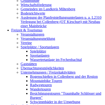
Geldinstitute
Wirtschaftsförderung
Gemeinden im Landkreis Miltenberg
Bodenrichtwerte
Auslegung der Planfeststellungsunterlagen u. a. L2310
Verlegung bei Collenberg (OT Kirschurt) mit Neubau
einer Mainbrücke
Freizeit & Tourismus
Veranstaltungen
Veranstaltungsmeldung
Vereine
Spielplätze / Sportanlagen
Spielplätze
Sportanlagen
Wassertretanlage im Fechenbachtal
Gaststätten
Übernachtungsmöglichkeiten
Unternehmungen / Freizeitaktivitäten
Bogenschießen in Collenberg und der Region
Mountainbike Touren
Radwegtouren
Wandertouren
Besichtigungstouren "Traumhafte Schlösser und
Burgen"
Schwimmbäder in der Umgebung