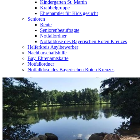
Kindergarten St. Martin
Krabbelgruppe
Ehrenamtler für Kids gesucht
Senioren
Rente
Seniorenbeauftragte
Notfallordner
Notfalldose des Bayerischen Roten Kreuzes
Helferkreis Asylbewerber
Nachbarschaftshilfe
Bay. Ehrenamtskarte
Notfallordner
Notfalldose des Bayerischen Roten Kreuzes