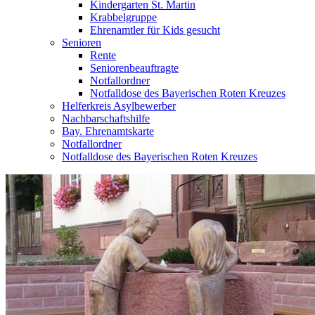
Kindergarten St. Martin
Krabbelgruppe
Ehrenamtler für Kids gesucht
Senioren
Rente
Seniorenbeauftragte
Notfallordner
Notfalldose des Bayerischen Roten Kreuzes
Helferkreis Asylbewerber
Nachbarschaftshilfe
Bay. Ehrenamtskarte
Notfallordner
Notfalldose des Bayerischen Roten Kreuzes