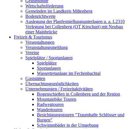
Geldinstitute
Wirtschaftsförderung
Gemeinden im Landkreis Miltenberg
Bodenrichtwerte
Auslegung der Planfeststellungsunterlagen u. a. L2310
Verlegung bei Collenberg (OT Kirschurt) mit Neubau
einer Mainbrücke
Freizeit & Tourismus
Veranstaltungen
Veranstaltungsmeldung
Vereine
Spielplätze / Sportanlagen
Spielplätze
Sportanlagen
Wassertretanlage im Fechenbachtal
Gaststätten
Übernachtungsmöglichkeiten
Unternehmungen / Freizeitaktivitäten
Bogenschießen in Collenberg und der Region
Mountainbike Touren
Radwegtouren
Wandertouren
Besichtigungstouren "Traumhafte Schlösser und
Burgen"
Schwimmbäder in der Umgebung