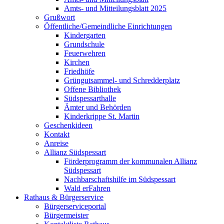
Amts- und Mitteilungsblatt 2025
Grußwort
Öffentliche/Gemeindliche Einrichtungen
Kindergarten
Grundschule
Feuerwehren
Kirchen
Friedhöfe
Grüngutsammel- und Schredderplatz
Offene Bibliothek
Südspessarthalle
Ämter und Behörden
Kinderkrippe St. Martin
Geschenkideen
Kontakt
Anreise
Allianz Südspessart
Förderprogramm der kommunalen Allianz
Südspessart
Nachbarschaftshilfe im Südspessart
Wald erFahren
Rathaus & Bürgerservice
Bürgerserviceportal
Bürgermeister