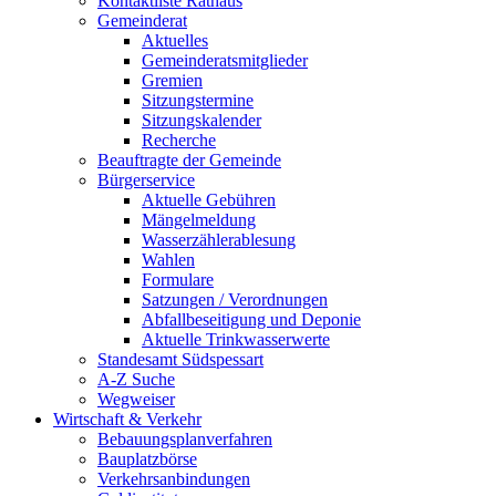
Kontaktliste Rathaus
Gemeinderat
Aktuelles
Gemeinderatsmitglieder
Gremien
Sitzungstermine
Sitzungskalender
Recherche
Beauftragte der Gemeinde
Bürgerservice
Aktuelle Gebühren
Mängelmeldung
Wasserzählerablesung
Wahlen
Formulare
Satzungen / Verordnungen
Abfallbeseitigung und Deponie
Aktuelle Trinkwasserwerte
Standesamt Südspessart
A-Z Suche
Wegweiser
Wirtschaft & Verkehr
Bebauungsplanverfahren
Bauplatzbörse
Verkehrsanbindungen