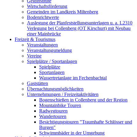
Geldinstitute
Wirtschaftsförderung
Gemeinden im Landkreis Miltenberg
Bodenrichtwerte
Auslegung der Planfeststellungsunterlagen u. a. L2310
Verlegung bei Collenberg (OT Kirschurt) mit Neubau
einer Mainbrücke
Freizeit & Tourismus
Veranstaltungen
Veranstaltungsmeldung
Vereine
Spielplätze / Sportanlagen
Spielplätze
Sportanlagen
Wassertretanlage im Fechenbachtal
Gaststätten
Übernachtungsmöglichkeiten
Unternehmungen / Freizeitaktivitäten
Bogenschießen in Collenberg und der Region
Mountainbike Touren
Radwegtouren
Wandertouren
Besichtigungstouren "Traumhafte Schlösser und
Burgen"
Schwimmbäder in der Umgebung