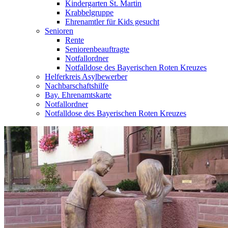
Kindergarten St. Martin
Krabbelgruppe
Ehrenamtler für Kids gesucht
Senioren
Rente
Seniorenbeauftragte
Notfallordner
Notfalldose des Bayerischen Roten Kreuzes
Helferkreis Asylbewerber
Nachbarschaftshilfe
Bay. Ehrenamtskarte
Notfallordner
Notfalldose des Bayerischen Roten Kreuzes