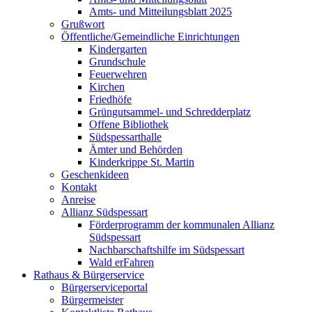
Amts- und Mitteilungsblatt 2025
Grußwort
Öffentliche/Gemeindliche Einrichtungen
Kindergarten
Grundschule
Feuerwehren
Kirchen
Friedhöfe
Grüngutsammel- und Schredderplatz
Offene Bibliothek
Südspessarthalle
Ämter und Behörden
Kinderkrippe St. Martin
Geschenkideen
Kontakt
Anreise
Allianz Südspessart
Förderprogramm der kommunalen Allianz
Südspessart
Nachbarschaftshilfe im Südspessart
Wald erFahren
Rathaus & Bürgerservice
Bürgerserviceportal
Bürgermeister