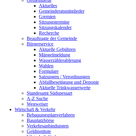
Gemeinderat
Aktuelles
Gemeinderatsmitglieder
Gremien
Sitzungstermine
Sitzungskalender
Recherche
Beauftragte der Gemeinde
Bürgerservice
Aktuelle Gebühren
Mängelmeldung
Wasserzählerablesung
Wahlen
Formulare
Satzungen / Verordnungen
Abfallbeseitigung und Deponie
Aktuelle Trinkwasserwerte
Standesamt Südspessart
A-Z Suche
Wegweiser
Wirtschaft & Verkehr
Bebauungsplanverfahren
Bauplatzbörse
Verkehrsanbindungen
Geldinstitute