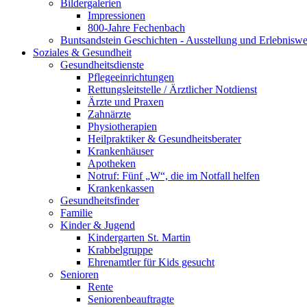
Bildergalerien
Impressionen
800-Jahre Fechenbach
Buntsandstein Geschichten - Ausstellung und Erlebnisw
Soziales & Gesundheit
Gesundheitsdienste
Pflegeeinrichtungen
Rettungsleitstelle / Ärztlicher Notdienst
Ärzte und Praxen
Zahnärzte
Physiotherapien
Heilpraktiker & Gesundheitsberater
Krankenhäuser
Apotheken
Notruf: Fünf „W“, die im Notfall helfen
Krankenkassen
Gesundheitsfinder
Familie
Kinder & Jugend
Kindergarten St. Martin
Krabbelgruppe
Ehrenamtler für Kids gesucht
Senioren
Rente
Seniorenbeauftragte