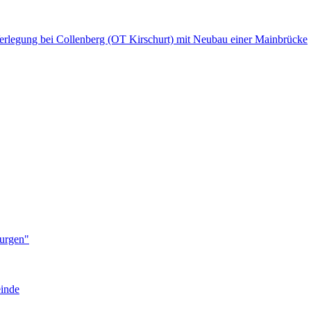
Verlegung bei Collenberg (OT Kirschurt) mit Neubau einer Mainbrücke
Burgen"
einde