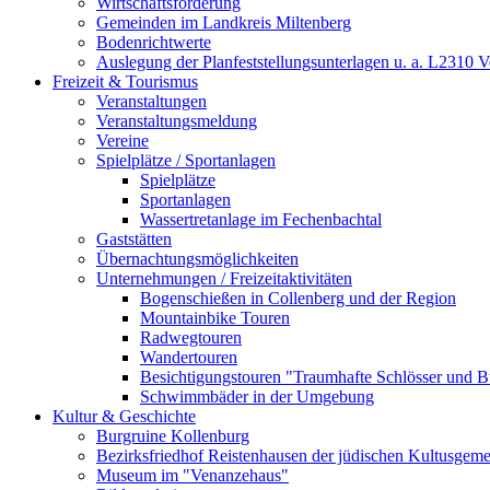
Wirtschaftsförderung
Gemeinden im Landkreis Miltenberg
Bodenrichtwerte
Auslegung der Planfeststellungsunterlagen u. a. L2310 
Freizeit & Tourismus
Veranstaltungen
Veranstaltungsmeldung
Vereine
Spielplätze / Sportanlagen
Spielplätze
Sportanlagen
Wassertretanlage im Fechenbachtal
Gaststätten
Übernachtungsmöglichkeiten
Unternehmungen / Freizeitaktivitäten
Bogenschießen in Collenberg und der Region
Mountainbike Touren
Radwegtouren
Wandertouren
Besichtigungstouren "Traumhafte Schlösser und 
Schwimmbäder in der Umgebung
Kultur & Geschichte
Burgruine Kollenburg
Bezirksfriedhof Reistenhausen der jüdischen Kultusgem
Museum im "Venanzehaus"