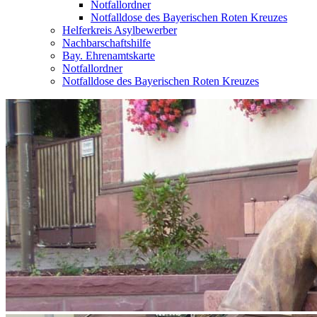
Notfallordner
Notfalldose des Bayerischen Roten Kreuzes
Helferkreis Asylbewerber
Nachbarschaftshilfe
Bay. Ehrenamtskarte
Notfallordner
Notfalldose des Bayerischen Roten Kreuzes