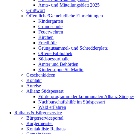
Amts- und Mitteilungsblatt 2025
Grußwort
Öffentliche/Gemeindliche Einrichtungen
Kindergarten
Grundschule
Feuerwehren
Kirchen
Friedhöfe
Grüngutsammel- und Schredderplatz
Offene Bibliothek
Südspessarthalle
Ämter und Behörden
Kinderkrippe St. Martin
Geschenkideen
Kontakt
Anreise
Allianz Südspessart
Förderprogramm der kommunalen Allianz Südspes
Nachbarschaftshilfe im Südspessart
Wald erFahren
Rathaus & Bürgerservice
Bürgerserviceportal
Bürgermeister
Kontaktliste Rathaus