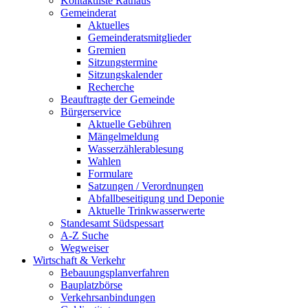
Kontaktliste Rathaus
Gemeinderat
Aktuelles
Gemeinderatsmitglieder
Gremien
Sitzungstermine
Sitzungskalender
Recherche
Beauftragte der Gemeinde
Bürgerservice
Aktuelle Gebühren
Mängelmeldung
Wasserzählerablesung
Wahlen
Formulare
Satzungen / Verordnungen
Abfallbeseitigung und Deponie
Aktuelle Trinkwasserwerte
Standesamt Südspessart
A-Z Suche
Wegweiser
Wirtschaft & Verkehr
Bebauungsplanverfahren
Bauplatzbörse
Verkehrsanbindungen