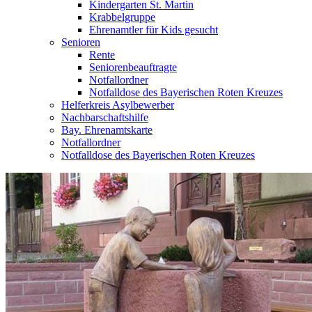
Kindergarten St. Martin
Krabbelgruppe
Ehrenamtler für Kids gesucht
Senioren
Rente
Seniorenbeauftragte
Notfallordner
Notfalldose des Bayerischen Roten Kreuzes
Helferkreis Asylbewerber
Nachbarschaftshilfe
Bay. Ehrenamtskarte
Notfallordner
Notfalldose des Bayerischen Roten Kreuzes