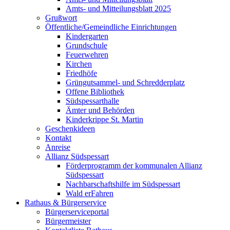
Amts- und Mitteilungsblatt 2025
Grußwort
Öffentliche/Gemeindliche Einrichtungen
Kindergarten
Grundschule
Feuerwehren
Kirchen
Friedhöfe
Grüngutsammel- und Schredderplatz
Offene Bibliothek
Südspessarthalle
Ämter und Behörden
Kinderkrippe St. Martin
Geschenkideen
Kontakt
Anreise
Allianz Südspessart
Förderprogramm der kommunalen Allianz
Südspessart
Nachbarschaftshilfe im Südspessart
Wald erFahren
Rathaus & Bürgerservice
Bürgerserviceportal
Bürgermeister