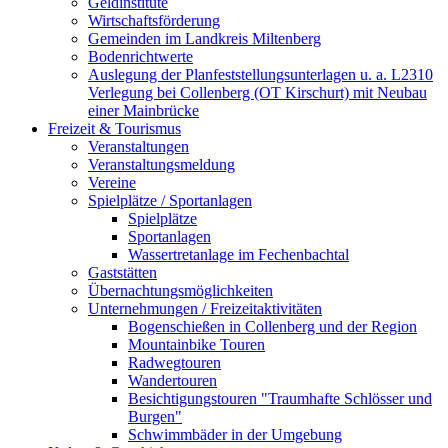
Geldinstitute
Wirtschaftsförderung
Gemeinden im Landkreis Miltenberg
Bodenrichtwerte
Auslegung der Planfeststellungsunterlagen u. a. L2310
Verlegung bei Collenberg (OT Kirschurt) mit Neubau
einer Mainbrücke
Freizeit & Tourismus
Veranstaltungen
Veranstaltungsmeldung
Vereine
Spielplätze / Sportanlagen
Spielplätze
Sportanlagen
Wassertretanlage im Fechenbachtal
Gaststätten
Übernachtungsmöglichkeiten
Unternehmungen / Freizeitaktivitäten
Bogenschießen in Collenberg und der Region
Mountainbike Touren
Radwegtouren
Wandertouren
Besichtigungstouren "Traumhafte Schlösser und
Burgen"
Schwimmbäder in der Umgebung