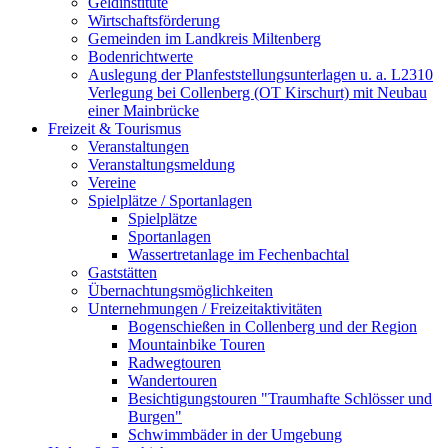
Geldinstitute
Wirtschaftsförderung
Gemeinden im Landkreis Miltenberg
Bodenrichtwerte
Auslegung der Planfeststellungsunterlagen u. a. L2310
Verlegung bei Collenberg (OT Kirschurt) mit Neubau
einer Mainbrücke
Freizeit & Tourismus
Veranstaltungen
Veranstaltungsmeldung
Vereine
Spielplätze / Sportanlagen
Spielplätze
Sportanlagen
Wassertretanlage im Fechenbachtal
Gaststätten
Übernachtungsmöglichkeiten
Unternehmungen / Freizeitaktivitäten
Bogenschießen in Collenberg und der Region
Mountainbike Touren
Radwegtouren
Wandertouren
Besichtigungstouren "Traumhafte Schlösser und
Burgen"
Schwimmbäder in der Umgebung