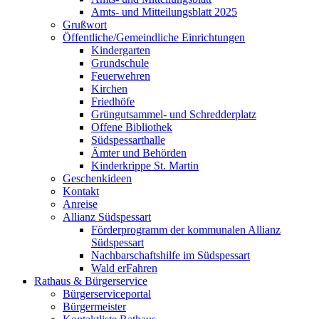
Amts- und Mitteilungsblatt 2025
Grußwort
Öffentliche/Gemeindliche Einrichtungen
Kindergarten
Grundschule
Feuerwehren
Kirchen
Friedhöfe
Grüngutsammel- und Schredderplatz
Offene Bibliothek
Südspessarthalle
Ämter und Behörden
Kinderkrippe St. Martin
Geschenkideen
Kontakt
Anreise
Allianz Südspessart
Förderprogramm der kommunalen Allianz
Südspessart
Nachbarschaftshilfe im Südspessart
Wald erFahren
Rathaus & Bürgerservice
Bürgerserviceportal
Bürgermeister