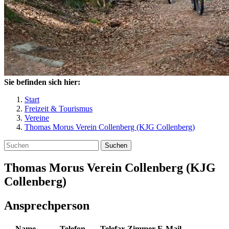
Sie befinden sich hier:
Start
Freizeit & Tourismus
Vereine
Thomas Morus Verein Collenberg (KJG Collenberg)
Suchen
Thomas Morus Verein Collenberg (KJG
Collenberg)
Ansprechperson
Name
Telefon
Telefax
Zimmer
E-Mail