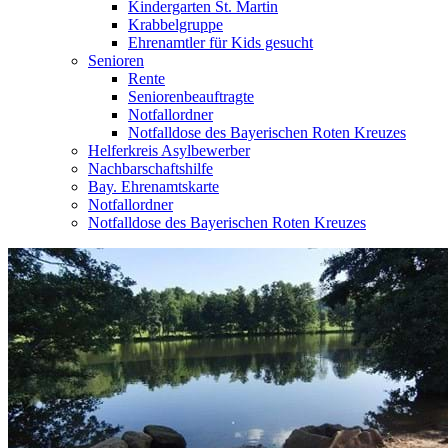
Kindergarten St. Martin
Krabbelgruppe
Ehrenamtler für Kids gesucht
Senioren
Rente
Seniorenbeauftragte
Notfallordner
Notfalldose des Bayerischen Roten Kreuzes
Helferkreis Asylbewerber
Nachbarschaftshilfe
Bay. Ehrenamtskarte
Notfallordner
Notfalldose des Bayerischen Roten Kreuzes