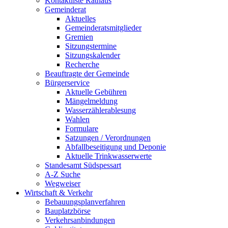
Kontaktliste Rathaus
Gemeinderat
Aktuelles
Gemeinderatsmitglieder
Gremien
Sitzungstermine
Sitzungskalender
Recherche
Beauftragte der Gemeinde
Bürgerservice
Aktuelle Gebühren
Mängelmeldung
Wasserzählerablesung
Wahlen
Formulare
Satzungen / Verordnungen
Abfallbeseitigung und Deponie
Aktuelle Trinkwasserwerte
Standesamt Südspessart
A-Z Suche
Wegweiser
Wirtschaft & Verkehr
Bebauungsplanverfahren
Bauplatzbörse
Verkehrsanbindungen