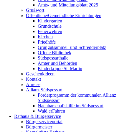
Amts- und Mitteilungsblatt 2025
Grußwort
Öffentliche/Gemeindliche Einrichtungen
Kindergarten
Grundschule
Feuerwehren
Kirchen
Friedhöfe
Grüngutsammel- und Schredderplatz
Offene Bibliothek
Südspessarthalle
Ämter und Behörden
Kinderkrippe St. Martin
Geschenkideen
Kontakt
Anreise
Allianz Südspessart
Förderprogramm der kommunalen Allianz
Südspessart
Nachbarschaftshilfe im Südspessart
Wald erFahren
Rathaus & Bürgerservice
Bürgerserviceportal
Bürgermeister