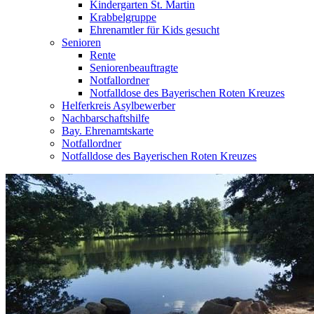
Kindergarten St. Martin
Krabbelgruppe
Ehrenamtler für Kids gesucht
Senioren
Rente
Seniorenbeauftragte
Notfallordner
Notfalldose des Bayerischen Roten Kreuzes
Helferkreis Asylbewerber
Nachbarschaftshilfe
Bay. Ehrenamtskarte
Notfallordner
Notfalldose des Bayerischen Roten Kreuzes