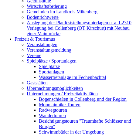
Geldinstitute
Wirtschaftsförderung
Gemeinden im Landkreis Miltenberg
Bodenrichtwerte
Auslegung der Planfeststellungsunterlagen u. a. L2310
Verlegung bei Collenberg (OT Kirschurt) mit Neubau
einer Mainbrücke
Freizeit & Tourismus
Veranstaltungen
Veranstaltungsmeldung
Vereine
Spielplätze / Sportanlagen
Spielplätze
Sportanlagen
Wassertretanlage im Fechenbachtal
Gaststätten
Übernachtungsmöglichkeiten
Unternehmungen / Freizeitaktivitäten
Bogenschießen in Collenberg und der Region
Mountainbike Touren
Radwegtouren
Wandertouren
Besichtigungstouren "Traumhafte Schlösser und
Burgen"
Schwimmbäder in der Umgebung