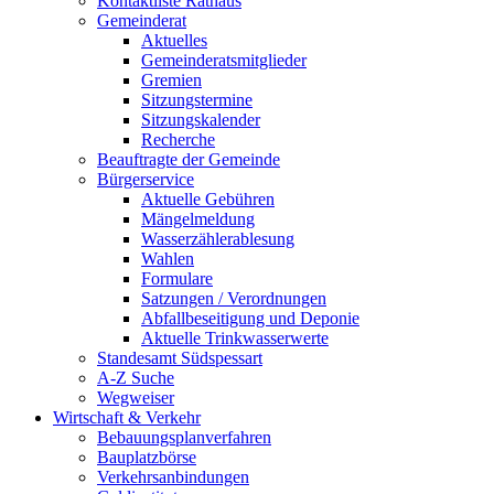
Kontaktliste Rathaus
Gemeinderat
Aktuelles
Gemeinderatsmitglieder
Gremien
Sitzungstermine
Sitzungskalender
Recherche
Beauftragte der Gemeinde
Bürgerservice
Aktuelle Gebühren
Mängelmeldung
Wasserzählerablesung
Wahlen
Formulare
Satzungen / Verordnungen
Abfallbeseitigung und Deponie
Aktuelle Trinkwasserwerte
Standesamt Südspessart
A-Z Suche
Wegweiser
Wirtschaft & Verkehr
Bebauungsplanverfahren
Bauplatzbörse
Verkehrsanbindungen