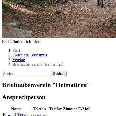
Sie befinden sich hier:
Start
Freizeit & Tourismus
Vereine
Brieftaubenverein "Heimattreu"
Suchen
Brieftaubenverein "Heimattreu"
Ansprechperson
Name
Telefon
Telefax
Zimmer
E-Mail
Edward
Sleczka