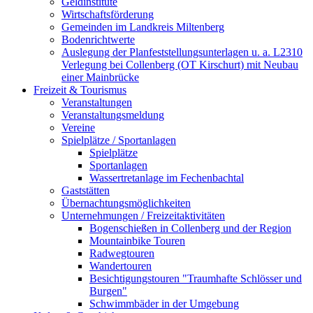
Geldinstitute
Wirtschaftsförderung
Gemeinden im Landkreis Miltenberg
Bodenrichtwerte
Auslegung der Planfeststellungsunterlagen u. a. L2310
Verlegung bei Collenberg (OT Kirschurt) mit Neubau
einer Mainbrücke
Freizeit & Tourismus
Veranstaltungen
Veranstaltungsmeldung
Vereine
Spielplätze / Sportanlagen
Spielplätze
Sportanlagen
Wassertretanlage im Fechenbachtal
Gaststätten
Übernachtungsmöglichkeiten
Unternehmungen / Freizeitaktivitäten
Bogenschießen in Collenberg und der Region
Mountainbike Touren
Radwegtouren
Wandertouren
Besichtigungstouren "Traumhafte Schlösser und
Burgen"
Schwimmbäder in der Umgebung