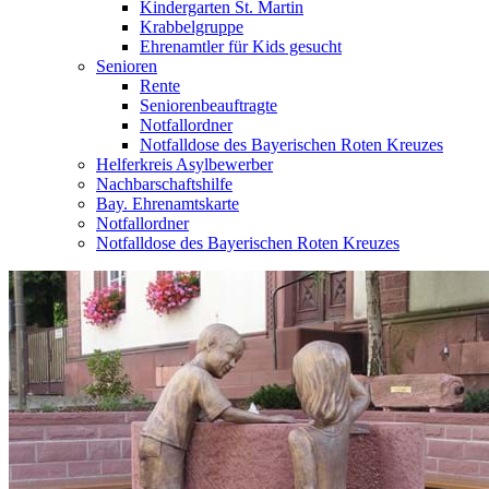
Kindergarten St. Martin
Krabbelgruppe
Ehrenamtler für Kids gesucht
Senioren
Rente
Seniorenbeauftragte
Notfallordner
Notfalldose des Bayerischen Roten Kreuzes
Helferkreis Asylbewerber
Nachbarschaftshilfe
Bay. Ehrenamtskarte
Notfallordner
Notfalldose des Bayerischen Roten Kreuzes