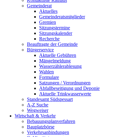
Kontaktliste Rathaus
Gemeinderat
Aktuelles
Gemeinderatsmitglieder
Gremien
Sitzungstermine
Sitzungskalender
Recherche
Beauftragte der Gemeinde
Bürgerservice
Aktuelle Gebühren
Mängelmeldung
Wasserzählerablesung
Wahlen
Formulare
Satzungen / Verordnungen
Abfallbeseitigung und Deponie
Aktuelle Trinkwasserwerte
Standesamt Südspessart
A-Z Suche
Wegweiser
Wirtschaft & Verkehr
Bebauungsplanverfahren
Bauplatzbörse
Verkehrsanbindungen