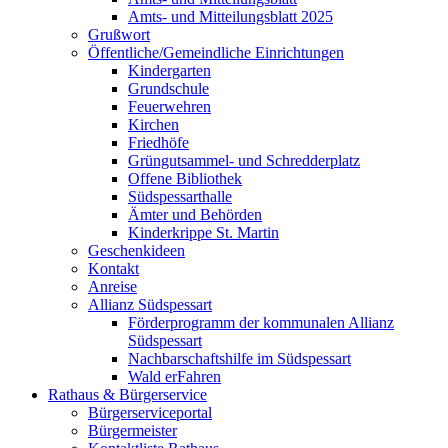
Amts- und Mitteilungsblatt 2025
Grußwort
Öffentliche/Gemeindliche Einrichtungen
Kindergarten
Grundschule
Feuerwehren
Kirchen
Friedhöfe
Grüngutsammel- und Schredderplatz
Offene Bibliothek
Südspessarthalle
Ämter und Behörden
Kinderkrippe St. Martin
Geschenkideen
Kontakt
Anreise
Allianz Südspessart
Förderprogramm der kommunalen Allianz
Südspessart
Nachbarschaftshilfe im Südspessart
Wald erFahren
Rathaus & Bürgerservice
Bürgerserviceportal
Bürgermeister