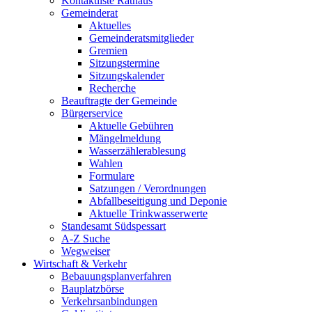
Kontaktliste Rathaus
Gemeinderat
Aktuelles
Gemeinderatsmitglieder
Gremien
Sitzungstermine
Sitzungskalender
Recherche
Beauftragte der Gemeinde
Bürgerservice
Aktuelle Gebühren
Mängelmeldung
Wasserzählerablesung
Wahlen
Formulare
Satzungen / Verordnungen
Abfallbeseitigung und Deponie
Aktuelle Trinkwasserwerte
Standesamt Südspessart
A-Z Suche
Wegweiser
Wirtschaft & Verkehr
Bebauungsplanverfahren
Bauplatzbörse
Verkehrsanbindungen