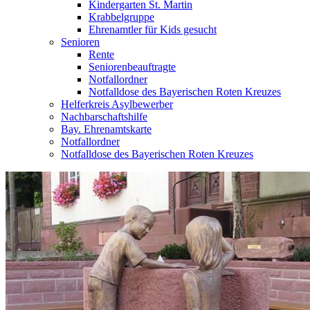
Kindergarten St. Martin
Krabbelgruppe
Ehrenamtler für Kids gesucht
Senioren
Rente
Seniorenbeauftragte
Notfallordner
Notfalldose des Bayerischen Roten Kreuzes
Helferkreis Asylbewerber
Nachbarschaftshilfe
Bay. Ehrenamtskarte
Notfallordner
Notfalldose des Bayerischen Roten Kreuzes