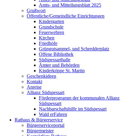
Amts- und Mitteilungsblatt 2025
Grußwort
Öffentliche/Gemeindliche Einrichtungen
Kindergarten
Grundschule
Feuerwehren
Kirchen
Friedhöfe
Grüngutsammel- und Schredderplatz
Offene Bibliothek
Südspessarthalle
Ämter und Behörden
Kinderkrippe St. Martin
Geschenkideen
Kontakt
Anreise
Allianz Südspessart
Förderprogramm der kommunalen Allianz
Südspessart
Nachbarschaftshilfe im Südspessart
Wald erFahren
Rathaus & Bürgerservice
Bürgerserviceportal
Bürgermeister