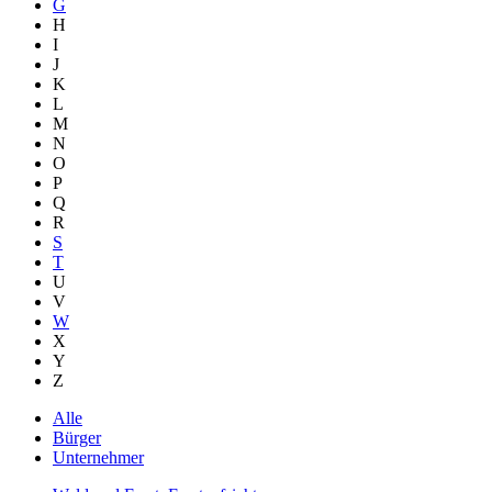
G
H
I
J
K
L
M
N
O
P
Q
R
S
T
U
V
W
X
Y
Z
Alle
Bürger
Unternehmer