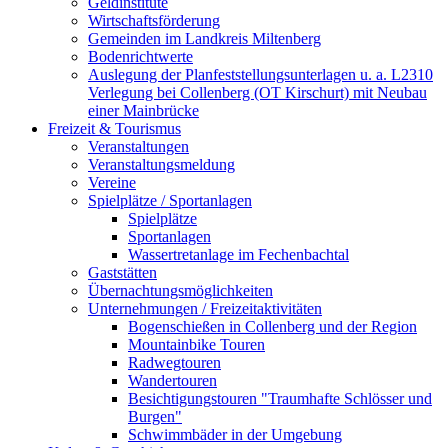
Geldinstitute
Wirtschaftsförderung
Gemeinden im Landkreis Miltenberg
Bodenrichtwerte
Auslegung der Planfeststellungsunterlagen u. a. L2310
Verlegung bei Collenberg (OT Kirschurt) mit Neubau
einer Mainbrücke
Freizeit & Tourismus
Veranstaltungen
Veranstaltungsmeldung
Vereine
Spielplätze / Sportanlagen
Spielplätze
Sportanlagen
Wassertretanlage im Fechenbachtal
Gaststätten
Übernachtungsmöglichkeiten
Unternehmungen / Freizeitaktivitäten
Bogenschießen in Collenberg und der Region
Mountainbike Touren
Radwegtouren
Wandertouren
Besichtigungstouren "Traumhafte Schlösser und
Burgen"
Schwimmbäder in der Umgebung