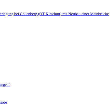
Verlegung bei Collenberg (OT Kirschurt) mit Neubau einer Mainbrücke
Burgen"
einde