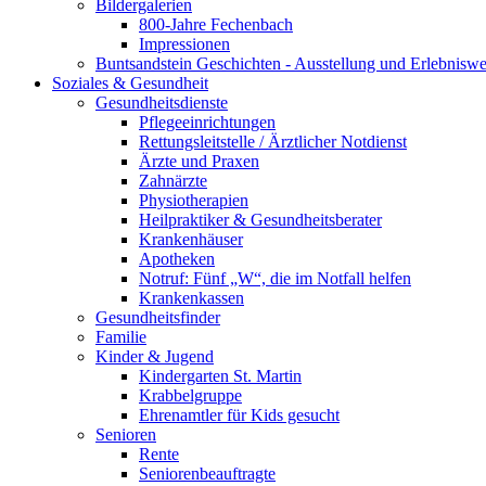
Bildergalerien
800-Jahre Fechenbach
Impressionen
Buntsandstein Geschichten - Ausstellung und Erlebnisw
Soziales & Gesundheit
Gesundheitsdienste
Pflegeeinrichtungen
Rettungsleitstelle / Ärztlicher Notdienst
Ärzte und Praxen
Zahnärzte
Physiotherapien
Heilpraktiker & Gesundheitsberater
Krankenhäuser
Apotheken
Notruf: Fünf „W“, die im Notfall helfen
Krankenkassen
Gesundheitsfinder
Familie
Kinder & Jugend
Kindergarten St. Martin
Krabbelgruppe
Ehrenamtler für Kids gesucht
Senioren
Rente
Seniorenbeauftragte