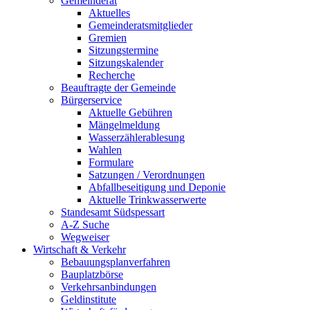
Gemeinderat
Aktuelles
Gemeinderatsmitglieder
Gremien
Sitzungstermine
Sitzungskalender
Recherche
Beauftragte der Gemeinde
Bürgerservice
Aktuelle Gebühren
Mängelmeldung
Wasserzählerablesung
Wahlen
Formulare
Satzungen / Verordnungen
Abfallbeseitigung und Deponie
Aktuelle Trinkwasserwerte
Standesamt Südspessart
A-Z Suche
Wegweiser
Wirtschaft & Verkehr
Bebauungsplanverfahren
Bauplatzbörse
Verkehrsanbindungen
Geldinstitute