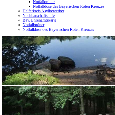
Notfallordner
Notfalldose des Bayerischen Roten Kreuzes
Helferkreis Asylbewerber
Nachbarschaftshilfe
Bay. Ehrenamtskarte
Notfallordner
Notfalldose des Bayerischen Roten Kreuzes