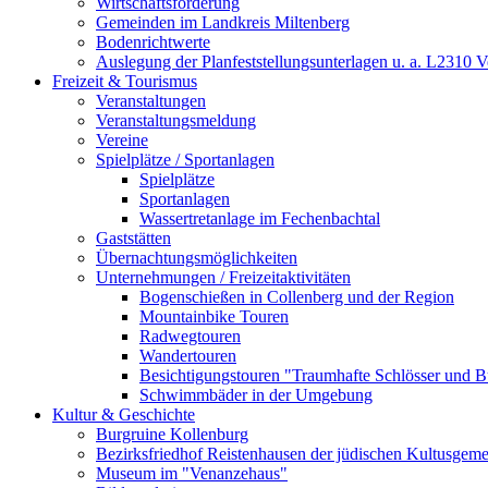
Wirtschaftsförderung
Gemeinden im Landkreis Miltenberg
Bodenrichtwerte
Auslegung der Planfeststellungsunterlagen u. a. L2310 
Freizeit & Tourismus
Veranstaltungen
Veranstaltungsmeldung
Vereine
Spielplätze / Sportanlagen
Spielplätze
Sportanlagen
Wassertretanlage im Fechenbachtal
Gaststätten
Übernachtungsmöglichkeiten
Unternehmungen / Freizeitaktivitäten
Bogenschießen in Collenberg und der Region
Mountainbike Touren
Radwegtouren
Wandertouren
Besichtigungstouren "Traumhafte Schlösser und 
Schwimmbäder in der Umgebung
Kultur & Geschichte
Burgruine Kollenburg
Bezirksfriedhof Reistenhausen der jüdischen Kultusgem
Museum im "Venanzehaus"